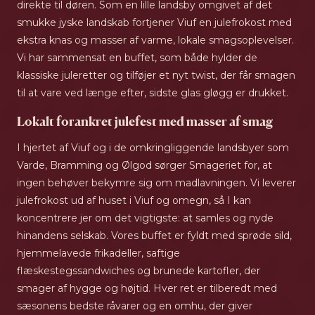
direkte til døren. Som en lille landsby omgivet af det
smukke jyske landskab fortjener Viuf en julefrokost med
ekstra knas og masser af varme, lokale smagsoplevelser.
Vi har sammensat en buffet, som både hylder de
klassiske juleretter og tilføjer et nyt twist, der får smagen
til at vare ved længe efter, sidste glas gløgg er drukket.
Lokalt forankret julefest med masser af smag
I hjertet af Viuf og i de omkringliggende landsbyer som
Varde, Bramming og Ølgod sørger Smageriet for, at
ingen behøver bekymre sig om madlavningen. Vi leverer
julefrokost ud af huset i Viuf og omegn, så I kan
koncentrere jer om det vigtigste: at samles og nyde
hinandens selskab. Vores buffet er fyldt med sprøde sild,
hjemmelavede frikadeller, saftige
flæskestegssandwiches og brunede kartofler, der
smager af hygge og højtid. Hver ret er tilberedt med
sæsonens bedste råvarer og en omhu, der giver