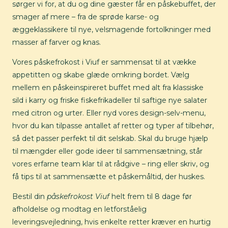
sørger vi for, at du og dine gæster får en påskebuffet, der
smager af mere – fra de sprøde karse- og
æggeklassikere til nye, velsmagende fortolkninger med
masser af farver og knas.
Vores påskefrokost i Viuf er sammensat til at vække
appetitten og skabe glæde omkring bordet. Vælg
mellem en påskeinspireret buffet med alt fra klassiske
sild i karry og friske fiskefrikadeller til saftige nye salater
med citron og urter. Eller nyd vores design-selv-menu,
hvor du kan tilpasse antallet af retter og typer af tilbehør,
så det passer perfekt til dit selskab. Skal du bruge hjælp
til mængder eller gode ideer til sammensætning, står
vores erfarne team klar til at rådgive – ring eller skriv, og
få tips til at sammensætte et påskemåltid, der huskes.
Bestil din
påskefrokost Viuf
helt frem til 8 dage før
afholdelse og modtag en letforståelig
leveringsvejledning, hvis enkelte retter kræver en hurtig