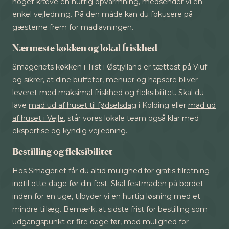
noget kræve en hurtig opvarmning, medsender vi en
enkel vejledning. På den måde kan du fokusere på
gæsterne frem for madlavningen.
Nærmeste køkken og lokal friskhed
Smageriets køkken i Tilst i Østjylland er tættest på Viuf
og sikrer, at dine buffeter, menuer og hapsere bliver
leveret med maksimal friskhed og fleksibilitet. Skal du
lave
mad ud af huset til fødselsdag
i Kolding eller
mad ud
af huset i Vejle
, står vores lokale team også klar med
ekspertise og kyndig vejledning.
Bestilling og fleksibilitet
Hos Smageriet får du altid mulighed for gratis tilretning
indtil otte dage før din fest. Skal festmaden på bordet
inden for en uge, tilbyder vi en hurtig løsning med et
mindre tillæg. Bemærk, at sidste frist for bestilling som
udgangspunkt er fire dage før, med mulighed for