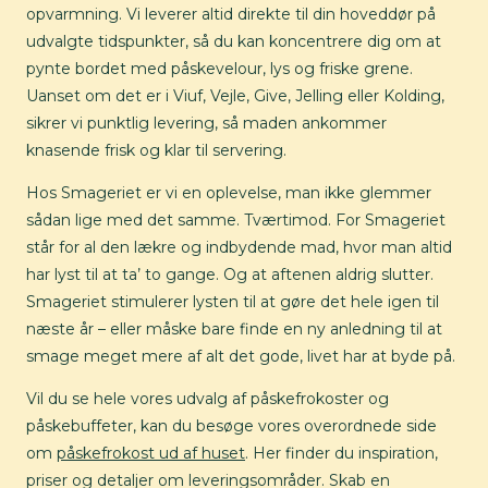
opvarmning. Vi leverer altid direkte til din hoveddør på
udvalgte tidspunkter, så du kan koncentrere dig om at
pynte bordet med påskevelour, lys og friske grene.
Uanset om det er i Viuf, Vejle, Give, Jelling eller Kolding,
sikrer vi punktlig levering, så maden ankommer
knasende frisk og klar til servering.
Hos Smageriet er vi en oplevelse, man ikke glemmer
sådan lige med det samme. Tværtimod. For Smageriet
står for al den lækre og indbydende mad, hvor man altid
har lyst til at ta’ to gange. Og at aftenen aldrig slutter.
Smageriet stimulerer lysten til at gøre det hele igen til
næste år – eller måske bare finde en ny anledning til at
smage meget mere af alt det gode, livet har at byde på.
Vil du se hele vores udvalg af påskefrokoster og
påskebuffeter, kan du besøge vores overordnede side
om
påskefrokost ud af huset
. Her finder du inspiration,
priser og detaljer om leveringsområder. Skab en