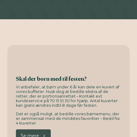
Skal der børn med til festen?
Vi anbefaler, at børn under 6 år kan dele en kuvert af
vores buffeter. Husk dog at bestille ekstra af de
retter, der er portionsanrettet – Kontakt evt.
kundeservice på 70 15 10 30 for hjælp. Antal kuverter
kan gratis ændres indtil 8 dage før festen.
Det er også muligt, at bestille vores børnemenu, der
er sammensat med de mindstes favoritter – Bestil fra
4 kuverter.
Se mere