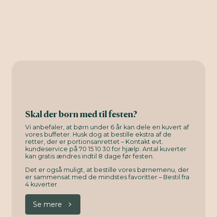
Skal der børn med til festen?
Vi anbefaler, at børn under 6 år kan dele en kuvert af
vores buffeter. Husk dog at bestille ekstra af de
retter, der er portionsanrettet – Kontakt evt.
kundeservice på 70 15 10 30 for hjælp. Antal kuverter
kan gratis ændres indtil 8 dage før festen.
Det er også muligt, at bestille vores børnemenu, der
er sammensat med de mindstes favoritter – Bestil fra
4 kuverter.
Se mere