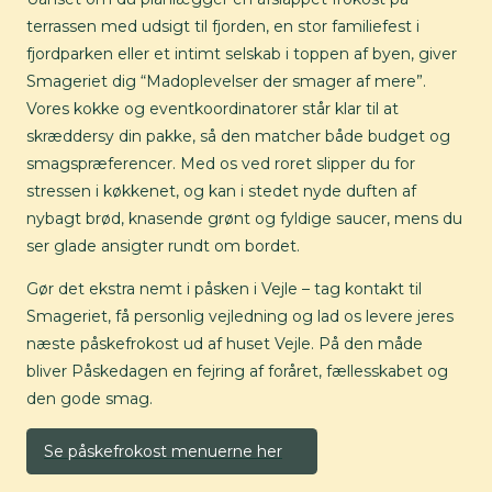
terrassen med udsigt til fjorden, en stor familiefest i
fjordparken eller et intimt selskab i toppen af byen, giver
Smageriet dig “Madoplevelser der smager af mere”.
Vores kokke og eventkoordinatorer står klar til at
skræddersy din pakke, så den matcher både budget og
smagspræferencer. Med os ved roret slipper du for
stressen i køkkenet, og kan i stedet nyde duften af
nybagt brød, knasende grønt og fyldige saucer, mens du
ser glade ansigter rundt om bordet.
Gør det ekstra nemt i påsken i Vejle – tag kontakt til
Smageriet, få personlig vejledning og lad os levere jeres
næste påskefrokost ud af huset Vejle. På den måde
bliver Påskedagen en fejring af foråret, fællesskabet og
den gode smag.
Se påskefrokost menuerne her