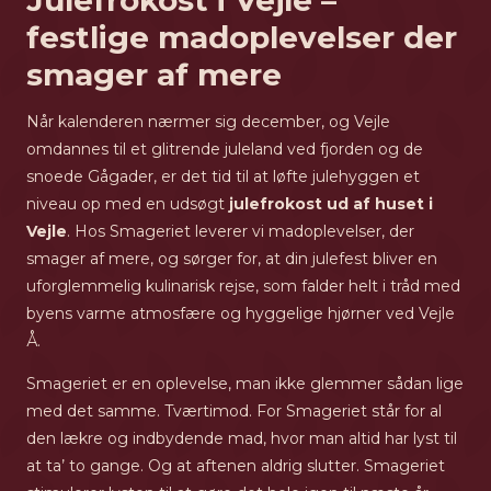
Julefrokost i Vejle –
festlige madoplevelser der
smager af mere
Når kalenderen nærmer sig december, og Vejle
omdannes til et glitrende juleland ved fjorden og de
snoede Gågader, er det tid til at løfte julehyggen et
niveau op med en udsøgt
julefrokost ud af huset i
Vejle
. Hos Smageriet leverer vi madoplevelser, der
smager af mere, og sørger for, at din julefest bliver en
uforglemmelig kulinarisk rejse, som falder helt i tråd med
byens varme atmosfære og hyggelige hjørner ved Vejle
Å.
Smageriet er en oplevelse, man ikke glemmer sådan lige
med det samme. Tværtimod. For Smageriet står for al
den lækre og indbydende mad, hvor man altid har lyst til
at ta’ to gange. Og at aftenen aldrig slutter. Smageriet