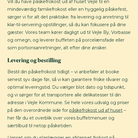
Vill du have påskefrokost ud af huset Vejle til en
mindeværdig familiefrokost eller en hyggelig påskefest,
sørger vi for alt det praktiske: fra levering og anretning til
klar-til-servering-opstillinger, så du kan fokusere på dine
gæster. Vores team kører dagligt ud til Vejle By, Vorbasse
og omegn, og leverer buffeten på porcelænsfade eller
som portionsanretninger, alt efter dine ønsker.
Levering og bestilling
Bestil din påskefrokost tidligt – vi anbefaler at booke
senest syv dage før, så vi kan garantere friske råvarer og
optimal leveringstid. Du vælger blot dato og tidspunkt,
og vi sørger for at transportere alle delikatesser til din
adresse i Vejle Kommune. Se hele vores udvalg og priser
på den overordnede side for
påskefrokost ud af huset
–
her får du et overblik over vores buffetmenuer og
særtilbud til netop påsketiden.
Uanset om du planlægger en afslappet frokost på