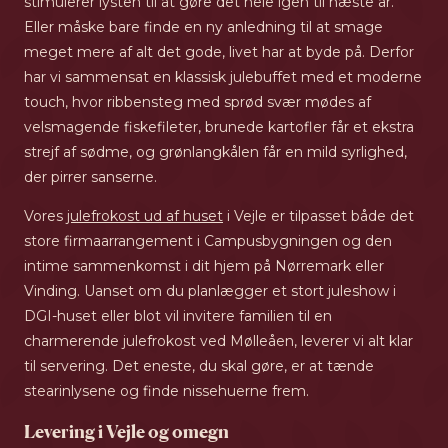
stimulerer lysten til at gøre det hele igen til næste år.
Eller måske bare finde en ny anledning til at smage
meget mere af alt det gode, livet har at byde på. Derfor
har vi sammensat en klassisk julebuffet med et moderne
touch, hvor ribbensteg med sprød svær mødes af
velsmagende fiskefileter, brunede kartofler får et ekstra
strejf af sødme, og grønlangkålen får en mild syrlighed,
der pirrer sanserne.
Vores
julefrokost ud af huset
i Vejle er tilpasset både det
store firmaarrangement i Campusbygningen og den
intime sammenkomst i dit hjem på Nørremark eller
Vinding. Uanset om du planlægger et stort juleshow i
DGI-huset eller blot vil invitere familien til en
charmerende julefrokost ved Mølleåen, leverer vi alt klar
til servering. Det eneste, du skal gøre, er at tænde
stearinlysene og finde nissehuerne frem.
Levering i Vejle og omegn