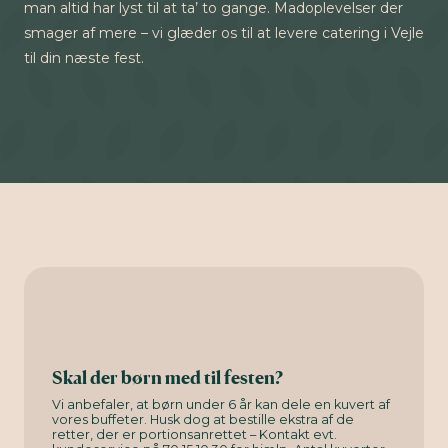
man altid har lyst til at ta’ to gange. Madoplevelser der
smager af mere – vi glæder os til at levere catering i Vejle
til din næste fest.
Skal der børn med til festen?
Vi anbefaler, at børn under 6 år kan dele en kuvert af
vores buffeter. Husk dog at bestille ekstra af de
retter, der er portionsanrettet – Kontakt evt.