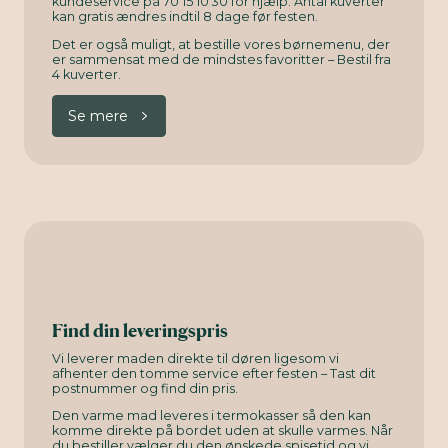
kundeservice på 70 15 10 30 for hjælp. Antal kuverter
kan gratis ændres indtil 8 dage før festen.
Det er også muligt, at bestille vores børnemenu, der
er sammensat med de mindstes favoritter – Bestil fra
4 kuverter.
Se mere
Find din leveringspris
Vi leverer maden direkte til døren ligesom vi
afhenter den tomme service efter festen – Tast dit
postnummer og find din pris.
Den varme mad leveres i termokasser så den kan
komme direkte på bordet uden at skulle varmes. Når
du bestiller vælger du den ønskede spisetid og vi