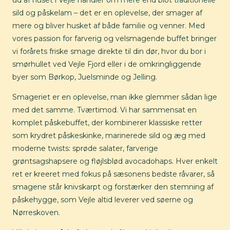
ud af huset i Vejle handler om mere end blot traditionelle
sild og påskelam – det er en oplevelse, der smager af
mere og bliver husket af både familie og venner. Med
vores passion for farverig og velsmagende buffet bringer
vi forårets friske smage direkte til din dør, hvor du bor i
smørhullet ved Vejle Fjord eller i de omkringliggende
byer som Børkop, Juelsminde og Jelling.
Smageriet er en oplevelse, man ikke glemmer sådan lige
med det samme. Tværtimod. Vi har sammensat en
komplet påskebuffet, der kombinerer klassiske retter
som krydret påskeskinke, marinerede sild og æg med
moderne twists: sprøde salater, farverige
grøntsagshapsere og fløjlsblød avocadohaps. Hver enkelt
ret er kreeret med fokus på sæsonens bedste råvarer, så
smagene står knivskarpt og forstærker den stemning af
påskehygge, som Vejle altid leverer ved søerne og
Nørreskoven.