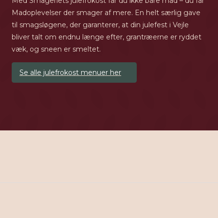
Med Smageriets julefrokost får du ikke bare mad – du får
Madoplevelser der smager af mere. En helt særlig gave
til smagsløgene, der garanterer, at din julefest i Vejle
bliver talt om endnu længe efter, grantræerne er ryddet
væk, og sneen er smeltet.
Se alle julefrokost menuer her