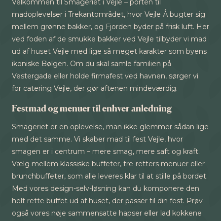
Velkommen til Smageriet i Vejle – porten til
madoplevelser i Trekantområdet, hvor Vejle Å bugter sig
mellem grønne bakker, og Fjorden byder på frisk luft. Her
ved foden af de smukke bakker ved Vejle tilbyder vi mad
ud af huset Vejle med lige så meget karakter som byens
ikoniske Bølgen. Om du skal samle familien på
Vestergade eller holde firmafest ved havnen, sørger vi
for catering Vejle, der gør aftenen mindeværdig.
Festmad og menuer til enhver anledning
Smageriet er en oplevelse, man ikke glemmer sådan lige
med det samme. Vi skaber mad til fest Vejle, hvor
smagen er i centrum – mere smag, mere saft og kraft.
Vælg mellem klassiske buffeter, tre-retters menuer eller
brunchbuffeter, som alle leveres klar til at stille på bordet.
Med vores design-selv-løsning kan du komponere den
helt rette buffet ud af huset, der passer til din fest. Prøv
også vores nøje sammensatte hapser eller lad kokkene