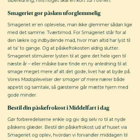
tilberedning, hvis noget skal en kort tur i ovnen.
Smageriet gør påsken uforglemmelig
Smageriet er en oplevelse, man ikke glemmer sådan lige
med det samme. Tværtimod. For Smageriet står for al
den lækre og indbydende mad, hvor man altid har lyst til
at ta’ to gange. Og at påskefrokosten aldrig slutter.
Smageriet stimulerer lysten til at gøre det hele igen til
næste år – eller måske bare finde en ny anledning til at
smage meget mere af alt det gode, livet har at byde på.
Vores
Madoplevelser der smager af mere
nærer både
appetit og samtale, så gæsterne går mætte hjem med
gode minder.
Bestil din påskefrokost i Middelfart i dag
Gør forberedelserne enkle og giv dig selv ro til at nyde
påskens glæder. Bestil din påskefrokost ud af huset via
Smageriet og oplev, hvordan vi forvandler middagen til