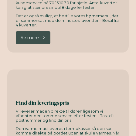
kundeservice på 70 15 10 30 for hjælp. Antal kuverter
kan gratis ændres indtil 8 dage før festen.
Det er også muligt, at bestille vores børnemenu, der
er sammensat med de mindstes favoritter – Bestil fra
4 kuverter.
Se mere
Find din leveringspris
Vi leverer maden direkte til døren ligesom vi
afhenter den tomme service efter festen – Tast dit
postnummer og find din pris.
Den varme mad leveres i termokasser så den kan
komme direkte på bordet uden at skulle varmes. Når