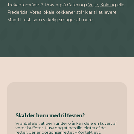
Trekantområdet? Prøv også Catering i
Vejle
,
Kolding
eller
Fredericia
. Vores lokale køkkener står klar til at levere
Mad til fest, som virkelig smager af mere.
Skal der børn med til festen?
Vi anbefaler, at børn under 6 år kan dele en kuvert af
vores buffeter. Husk dog at bestille ekstra af de
retter, der er portionsanrettet – Kontakt evt.