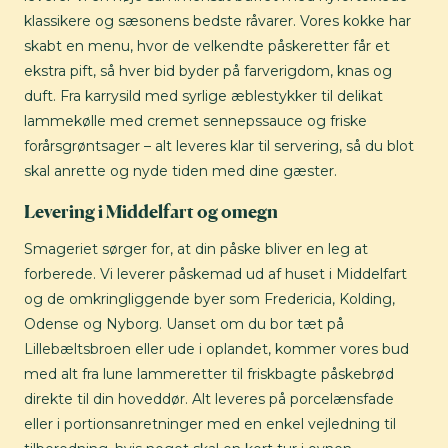
klassikere og sæsonens bedste råvarer. Vores kokke har
skabt en menu, hvor de velkendte påskeretter får et
ekstra pift, så hver bid byder på farverigdom, knas og
duft. Fra karrysild med syrlige æblestykker til delikat
lammekølle med cremet sennepssauce og friske
forårsgrøntsager – alt leveres klar til servering, så du blot
skal anrette og nyde tiden med dine gæster.
Levering i Middelfart og omegn
Smageriet sørger for, at din påske bliver en leg at
forberede. Vi leverer påskemad ud af huset i Middelfart
og de omkringliggende byer som Fredericia, Kolding,
Odense og Nyborg. Uanset om du bor tæt på
Lillebæltsbroen eller ude i oplandet, kommer vores bud
med alt fra lune lammeretter til friskbagte påskebrød
direkte til din hoveddør. Alt leveres på porcelænsfade
eller i portionsanretninger med en enkel vejledning til