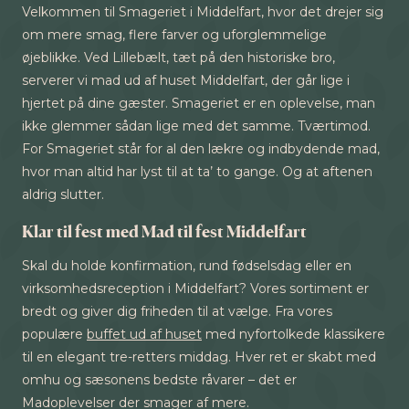
Velkommen til Smageriet i Middelfart, hvor det drejer sig
om mere smag, flere farver og uforglemmelige
øjeblikke. Ved Lillebælt, tæt på den historiske bro,
serverer vi mad ud af huset Middelfart, der går lige i
hjertet på dine gæster. Smageriet er en oplevelse, man
ikke glemmer sådan lige med det samme. Tværtimod.
For Smageriet står for al den lækre og indbydende mad,
hvor man altid har lyst til at ta’ to gange. Og at aftenen
aldrig slutter.
Klar til fest med Mad til fest Middelfart
Skal du holde konfirmation, rund fødselsdag eller en
virksomhedsreception i Middelfart? Vores sortiment er
bredt og giver dig friheden til at vælge. Fra vores
populære
buffet ud af huset
med nyfortolkede klassikere
til en elegant tre-retters middag. Hver ret er skabt med
omhu og sæsonens bedste råvarer – det er
Madoplevelser der smager af mere.