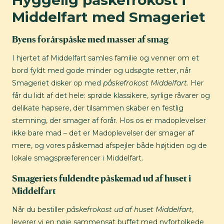
Hyggelig påskefrokost i
Middelfart med Smageriet
Byens forårspåske med masser af smag
I hjertet af Middelfart samles familie og venner om et
bord fyldt med gode minder og udsøgte retter, når
Smageriet disker op med
påskefrokost Middelfart
. Her
får du lidt af det hele: sprøde klassikere, syrlige råvarer og
delikate hapsere, der tilsammen skaber en festlig
stemning, der smager af forår. Hos os er madoplevelser
ikke bare mad – det er Madoplevelser der smager af
mere, og vores påskemad afspejler både højtiden og de
lokale smagspræferencer i Middelfart.
Smageriets fuldendte påskemad ud af huset i
Middelfart
Når du bestiller
påskefrokost ud af huset Middelfart
,
leverer vi en nøje sammensat buffet med nyfortolkede