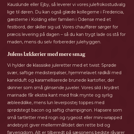
Kauslunde eller Ejby, så leverer vi vores julefrokostudvalg
lige til døren. Du kan også glæde kollegerne i Fredericia,
gæsterne i Kolding eller familien i Odense med et
festbord, der skiller sig ud. Vores chauffører sørger for
præcis levering på dagen – så du kan trygt lade os stå for
maden, mens du selv forbereder julehyggen.
Julens lækkerier med mere smag
Vi hylder de klassiske juleretter med et twist: Sprøde
svær, saftige medisterpølser, hjemmelavet rødkål med
kanelduft og karamelliserede brunede kartofler, der
skinner som små glinsende juveler. Vores sild i krydret
marinade får ekstra kant med frisk mynte og syrlig
æbleeddike, mens lun leverpostej toppes med
sprødstegt bacon og saftig champignon. Hapsere som
små tartletter med rogn og rygeost eller mini-wrapped
andebryst giver mellemmåltidet den rette bid og
farverigdom. Alt er tilberedt på sæsonens bedste råvarer