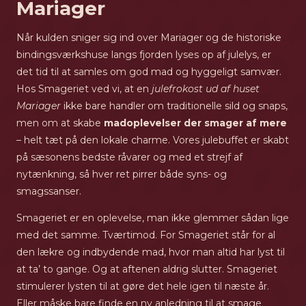
Mariager
Når kulden sniger sig ind over Mariager og de historiske
bindingsværkshuse langs fjorden lyses op af julelys, er
det tid til at samles om god mad og hyggeligt samvær.
Hos Smageriet ved vi, at en
julefrokost ud af huset
Mariager
ikke bare handler om traditionelle sild og snaps,
men om at skabe
madoplevelser der smager af mere
– helt tæt på den lokale charme. Vores julebuffet er skabt
på sæsonens bedste råvarer og med et strejf af
nytænkning, så hver ret pirrer både syns- og
smagssanser.
Smageriet er en oplevelse, man ikke glemmer sådan lige
med det samme. Tværtimod. For Smageriet står for al
den lækre og indbydende mad, hvor man altid har lyst til
at ta’ to gange. Og at aftenen aldrig slutter. Smageriet
stimulerer lysten til at gøre det hele igen til næste år.
Eller måske bare finde en ny anledning til at smage