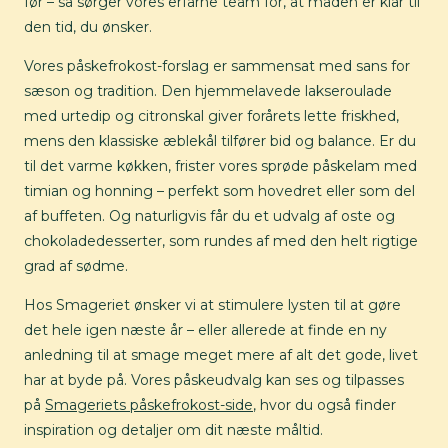
før – så sørger vores erfarne team for, at maden er klar til
den tid, du ønsker.
Vores påskefrokost-forslag er sammensat med sans for
sæson og tradition. Den hjemmelavede lakseroulade
med urtedip og citronskal giver forårets lette friskhed,
mens den klassiske æblekål tilfører bid og balance. Er du
til det varme køkken, frister vores sprøde påskelam med
timian og honning – perfekt som hovedret eller som del
af buffeten. Og naturligvis får du et udvalg af oste og
chokoladedesserter, som rundes af med den helt rigtige
grad af sødme.
Hos Smageriet ønsker vi at stimulere lysten til at gøre
det hele igen næste år – eller allerede at finde en ny
anledning til at smage meget mere af alt det gode, livet
har at byde på. Vores påskeudvalg kan ses og tilpasses
på
Smageriets påskefrokost-side
, hvor du også finder
inspiration og detaljer om dit næste måltid.