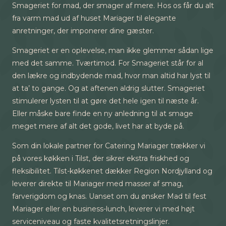
Smageriet for mad, der smager af mere. Hos os får du alt
fra varm mad ud af huset Mariager til elegante
anretninger, der imponerer dine gæster.
Smageriet er en oplevelse, man ikke glemmer sådan lige
med det samme. Tværtimod. For Smageriet står for al
den lækre og indbydende mad, hvor man altid har lyst til
at ta’ to gange. Og at aftenen aldrig slutter. Smageriet
stimulerer lysten til at gøre det hele igen til næste år.
Eller måske bare finde en ny anledning til at smage
meget mere af alt det gode, livet har at byde på.
Som din lokale partner for Catering Mariager trækker vi
på vores køkken i Tilst, der sikrer ekstra friskhed og
fleksibilitet. Tilst-køkkenet dækker Region Nordjylland og
leverer direkte til Mariager med masser af smag,
farverigdom og knas. Uanset om du ønsker Mad til fest
Mariager eller en business-lunch, leverer vi med højt
serviceniveau og faste kvalitetsretningslinjer.