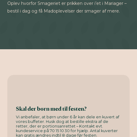
Oplev hvorfor Smageriet er prikken over i’et i Mariager –
bestil i dag og få Madoplevelser der smager af mere.
Skal der børn med til festen?
Vi anbefaler, at børn under 6 år kan dele en kuvert af
vores buffeter. Husk dog at bestille ekstra af de
retter, der er portionsanrettet – Kontakt evt.
kundeservice på 70 15 10 30 for hjælp. Antal kuverter
kan gratis ændres indtil 8 dage før festen.