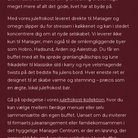
meget mere af alt det gode, livet har at byde på.
Med vores julefrokost leveret direkte til Mariager og
omegn slipper du for stressen i køkkenet og kan i stedet
koncentrere dig om at nyde selskabet. Vi leverer ikke
kun til Mariager, men også til de omkringliggende byer
som Hobro, Hadsund, Arden og Aalestrup. Du får en
buffet med alt fra sprøde grønlangkålschips og lune
frikadeller til klassiske sild i karry og nye velsmagende
twists på det bedste fra julens bord. Hver eneste ret er
designet til at skabe varme og stemning – præcis som
en ægte, lokal julefrokost bør.
Gå på opdagelse i vores
julefrokost-kollektion
, hvor du
kan vælge mellem færdige menuer eller selv
sammensætte din egen buffet. Uanset om du inviterer
til firmaets julearrangement eller familiekomsammen i
det hyggelige Mariager Centrum, er der en løsning, der