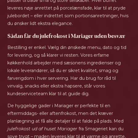
passer til både små og store selskaber. Hver buffet
leveres nøje anrettet på porcelænsfade, klar til at pryde
julebordet – eller indrettet som portionsanretninger, hvis
du ønsker lidt ekstra elegance.
Sådan får du julefrokost i Mariager uden besvær
Bestilling er enkel. Vælg din ønskede menu, dato og tid
for levering, og så klarer vi resten. Vores erfarne
køkkenhold arbejder med sæsonens ingredienser og
lokale leverandører, så du er sikret kvalitet, smag og
farverigdom i hver servering. Har du brug for råd til
vinvalg, snacks eller ekstra hapsere, står vores
kundeserviceteam klar til at guide dig.
De hyggelige gader i Mariager er perfekte til en
eftermiddags- eller aftenfrokost, men det kræver
planlægning at få alle detaljer til at falde på plads. Med
julefrokost ud af huset Mariager
fra Smageriet kan du
sove trygt – maden leveres klar til at varme og anrette,