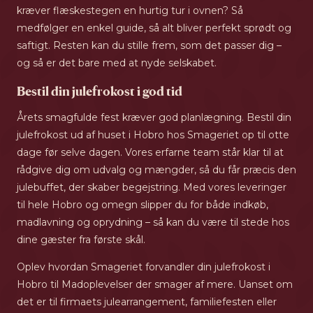
kræver flæskestegen en hurtig tur i ovnen? Så
medfølger en enkel guide, så alt bliver perfekt sprødt og
saftigt. Resten kan du stille frem, som det passer dig –
og så er det bare med at nyde selskabet.
Bestil din julefrokost i god tid
Årets smagfulde fest kræver god planlægning. Bestil din
julefrokost ud af huset i Hobro hos Smageriet op til otte
dage før selve dagen. Vores erfarne team står klar til at
rådgive dig om udvalg og mængder, så du får præcis den
julebuffet, der skaber begejstring. Med vores leveringer
til hele Hobro og omegn slipper du for både indkøb,
madlavning og oprydning – så kan du være til stede hos
dine gæster fra første skål.
Oplev hvordan Smageriet forvandler din julefrokost i
Hobro til Madoplevelser der smager af mere. Uanset om
det er til firmaets julearrangement, familiefesten eller