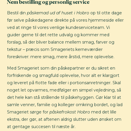
Nem bestilling og personlig service
Bestil din
påskemad ud af huset i Hobro
op til otte dage
før selve påskedagene direkte på vores hjemmeside eller
ved at ringe til vores venlige kundeserviceteam. Vi
guider gerne til det rette udvalg og kommer med
forslag, så der bliver balance mellem smag, farver og
tekstur – præcis som Smageriets kerneværdier
foreskriver: mere smag, mere årstid, mere oplevelse.
Med Smageriet som din påskepartner er du sikret en
forfriskende og smagfuld oplevelse, hvor alt er klargjort
og leveret på flotte fade eller i portionsanretninger. Skal
noget let opvarmes, medfølger en simpel vejledning, så
det hele kan stå strålende til påskehyggen. Gør klar til at
samle venner, familie og kolleger omkring bordet, og lad
Smageriet sørge for
påskefrokost Hobro
med det lille
ekstra, der gør, at aftenen aldrig slutter uden ønsket om
at gentage succesen til næste år.