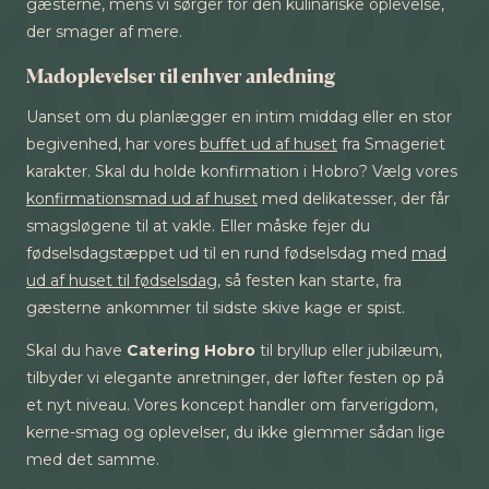
gæsterne, mens vi sørger for den kulinariske oplevelse,
der smager af mere.
Madoplevelser til enhver anledning
Uanset om du planlægger en intim middag eller en stor
begivenhed, har vores
buffet ud af huset
fra Smageriet
karakter. Skal du holde konfirmation i Hobro? Vælg vores
konfirmationsmad ud af huset
med delikatesser, der får
smagsløgene til at vakle. Eller måske fejer du
fødselsdagstæppet ud til en rund fødselsdag med
mad
ud af huset til fødselsdag
, så festen kan starte, fra
gæsterne ankommer til sidste skive kage er spist.
Skal du have
Catering Hobro
til bryllup eller jubilæum,
tilbyder vi elegante anretninger, der løfter festen op på
et nyt niveau. Vores koncept handler om farverigdom,
kerne-smag og oplevelser, du ikke glemmer sådan lige
med det samme.