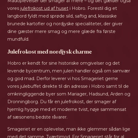
Madoplevelser der smager af mere – og det gælder også
vores
julefrokost ud af huset
i Hobro. Forestil dig et
langbord fyldt med sprøde sild, saftig and, klassiske
brunede kartofler og nordjyske specialiteter, der giver
dine gæster mere smag og mere glæde fra første
mundfuld.
Julefrokost med nordjysk charme
Hobro er kendt for sine historiske omgivelser og det
levende bycentrum, men julen handler også om samvær
og god mad. Derfor leverer vi hos Smageriet gerne
vores julebuffet direkte til din adresse i Hobro samt til de
omkringliggende byer som Mariager, Hadsund, Arden og
Dronningborg. Du får en julefrokost, der smager af
hjemlig hygge med et moderne tvist, nøje sammensat
af sæsonens bedste råvarer.
Smageriet er en oplevelse, man ikke glemmer sådan lige
med det samme. Tværtimod. For Smageriet står for al