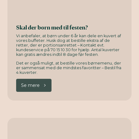
Skal der børn med til festen?
Vi anbefaler, at børn under 6 år kan dele en kuvert af
vores buffeter. Husk dog at bestille ekstra af de
retter, der er portionsanrettet – Kontakt evt.
kundeservice på 70 15 10 30 for hjælp. Antal kuverter
kan gratis ændres indtil 8 dage før festen.
Det er også muligt, at bestille vores børnemenu, der
er sammensat med de mindstes favoritter – Bestil fra
4 kuverter.
Se mere