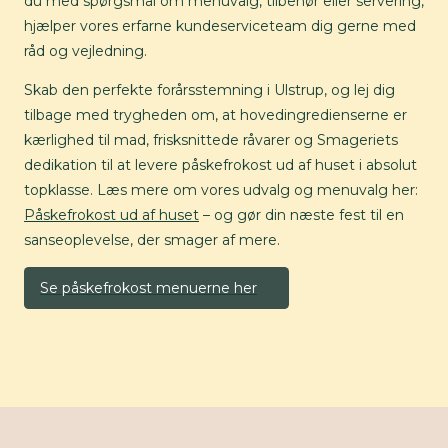
du med spørgsmål om menuvalg, tilbehør eller servering,
hjælper vores erfarne kundeserviceteam dig gerne med
råd og vejledning.
Skab den perfekte forårsstemning i Ulstrup, og lej dig
tilbage med trygheden om, at hovedingredienserne er
kærlighed til mad, frisksnittede råvarer og Smageriets
dedikation til at levere påskefrokost ud af huset i absolut
topklasse. Læs mere om vores udvalg og menuvalg her:
Påskefrokost ud af huset
– og gør din næste fest til en
sanseoplevelse, der smager af mere.
Se påskefrokost menuerne her