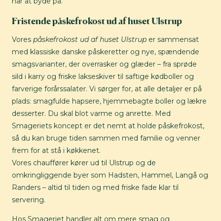
har at byde på.
Fristende påskefrokost ud af huset Ulstrup
Vores
påskefrokost ud af huset Ulstrup
er sammensat
med klassiske danske påskeretter og nye, spændende
smagsvarianter, der overrasker og glæder – fra sprøde
sild i karry og friske lakseskiver til saftige kødboller og
farverige forårssalater. Vi sørger for, at alle detaljer er på
plads: smagfulde hapsere, hjemmebagte boller og lækre
desserter. Du skal blot varme og anrette. Med
Smageriets koncept er det nemt at holde påskefrokost,
så du kan bruge tiden sammen med familie og venner
frem for at stå i køkkenet.
Vores chauffører kører ud til Ulstrup og de
omkringliggende byer som Hadsten, Hammel, Langå og
Randers – altid til tiden og med friske fade klar til
servering.
Hos Smageriet handler alt om mere smag og