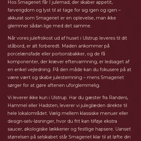
Hos Smageriet får I julemad, der skaber appetit,
farverigdom og lyst til at tage for sig igen og igen –
akkurat som Smageriet er en oplevelse, man ikke
glemmer sådan lige med det samme.
Når vores julefrokost ud af huset i Ulstrup leveres til dit
ståbord, er alt forberedt. Maden ankommer på
porcelænsfade eller portionsbakker, og de få
komponenter, der kræver eftervarmning, er ledsaget af
en enkel vejledning. På den måde kan du fokusere på at
være vært og skabe julestemning – mens Smageriet
sørger for at gøre aftenen uforglemmelig.
Vi leverer ikke kun i Ulstrup. Har du gæster fra Randers,
Hammel eller Hadsten, leverer vi juleglæden direkte til
hele lokalområdet. Vælg mellem klassiske menuer eller
design-selv-løsninger, hvor du frit kan tilføje ekstra
saucer, økologiske lækkerier og festlige hapsere. Uanset
størrelsen på selskabet står Smageriet klar til at løfte din