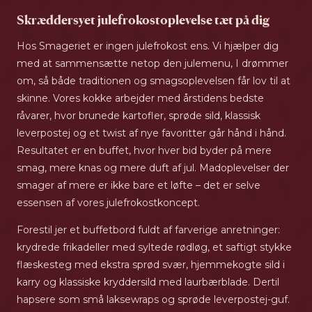
Skræddersyet julefrokostoplevelse tæt på dig
Hos Smageriet er ingen julefrokost ens. Vi hjælper dig
med at sammensætte netop den julemenu, I drømmer
om, så både traditionen og smagsoplevelsen får lov til at
skinne. Vores kokke arbejder med årstidens bedste
råvarer, hvor brunede kartofler, sprøde sild, klassisk
leverpostej og et twist af nye favoritter går hånd i hånd.
Resultatet er en buffet, hvor hver bid byder på mere
smag, mere knas og mere duft af jul. Madoplevelser der
smager af mere er ikke bare et løfte – det er selve
essensen af vores julefrokostkoncept.
Forestil jer et buffetbord fuldt af farverige anretninger:
krydrede frikadeller med syltede rødløg, et saftigt stykke
flæskesteg med ekstra sprød svær, hjemmekogte sild i
karry og klassiske kryddersild med laurbærblade. Dertil
hapsere som små laksewraps og sprøde leverpostej-guf.