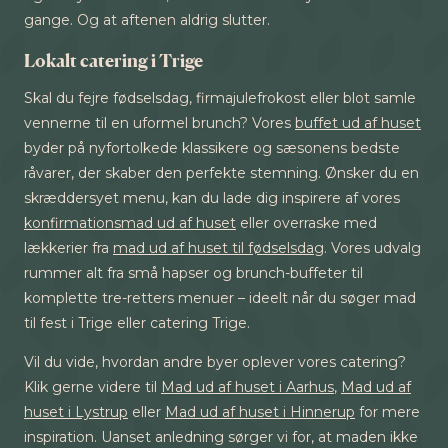
gange. Og at aftenen aldrig slutter.
Lokalt catering i Trige
Skal du fejre fødselsdag, firmajulefrokost eller blot samle
vennerne til en uformel brunch? Vores
buffet ud af huset
byder på nyfortolkede klassikere og sæsonens bedste
råvarer, der skaber den perfekte stemning. Ønsker du en
skræddersyet menu, kan du lade dig inspirere af vores
konfirmationsmad ud af huset
eller overraske med
lækkerier fra
mad ud af huset til fødselsdag
. Vores udvalg
rummer alt fra små hapser og brunch-buffeter til
komplette tre-retters menuer – ideelt når du søger mad
til fest i Trige eller catering Trige.
Vil du vide, hvordan andre byer oplever vores catering?
Klik gerne videre til
Mad ud af huset i Aarhus
,
Mad ud af
huset i Lystrup
eller
Mad ud af huset i Hinnerup
for mere
inspiration. Uanset anledning sørger vi for, at maden ikke