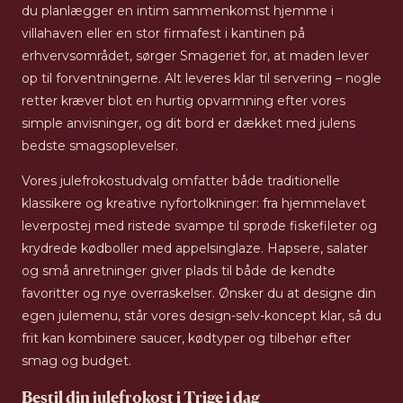
du planlægger en intim sammenkomst hjemme i
villahaven eller en stor firmafest i kantinen på
erhvervsområdet, sørger Smageriet for, at maden lever
op til forventningerne. Alt leveres klar til servering – nogle
retter kræver blot en hurtig opvarmning efter vores
simple anvisninger, og dit bord er dækket med julens
bedste smagsoplevelser.
Vores julefrokostudvalg omfatter både traditionelle
klassikere og kreative nyfortolkninger: fra hjemmelavet
leverpostej med ristede svampe til sprøde fiskefileter og
krydrede kødboller med appelsinglaze. Hapsere, salater
og små anretninger giver plads til både de kendte
favoritter og nye overraskelser. Ønsker du at designe din
egen julemenu, står vores design-selv-koncept klar, så du
frit kan kombinere saucer, kødtyper og tilbehør efter
smag og budget.
Bestil din julefrokost i Trige i dag