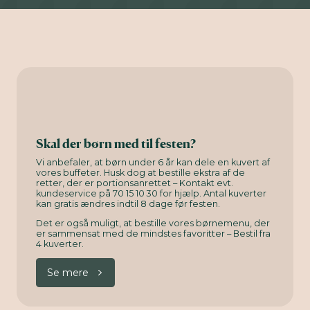
Skal der børn med til festen?
Vi anbefaler, at børn under 6 år kan dele en kuvert af
vores buffeter. Husk dog at bestille ekstra af de
retter, der er portionsanrettet – Kontakt evt.
kundeservice på 70 15 10 30 for hjælp. Antal kuverter
kan gratis ændres indtil 8 dage før festen.
Det er også muligt, at bestille vores børnemenu, der
er sammensat med de mindstes favoritter – Bestil fra
4 kuverter.
Se mere