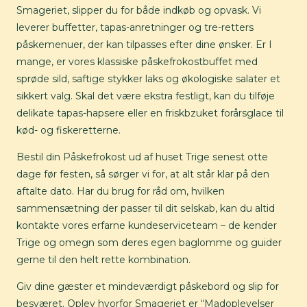
Smageriet, slipper du for både indkøb og opvask. Vi
leverer buffetter, tapas-anretninger og tre-retters
påskemenuer, der kan tilpasses efter dine ønsker. Er I
mange, er vores klassiske påskefrokostbuffet med
sprøde sild, saftige stykker laks og økologiske salater et
sikkert valg. Skal det være ekstra festligt, kan du tilføje
delikate tapas-hapsere eller en friskbzuket forårsglace til
kød- og fiskeretterne.
Bestil din Påskefrokost ud af huset Trige senest otte
dage før festen, så sørger vi for, at alt står klar på den
aftalte dato. Har du brug for råd om, hvilken
sammensætning der passer til dit selskab, kan du altid
kontakte vores erfarne kundeserviceteam – de kender
Trige og omegn som deres egen baglomme og guider
gerne til den helt rette kombination.
Giv dine gæster et mindeværdigt påskebord og slip for
besværet. Oplev hvorfor Smageriet er “Madoplevelser