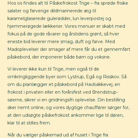
Hos os findes alt til Påskefrokost Trige – fra sprøde friske
salater og farverige dildmarinerede æg til
karamelglaserede gulerødder, lun leverpostej og
hjemmerøgede lækkerier. Vores menuer er skabt med
fokus på de gode råvarer og årstidens grønt, så hver
eneste bid leverer mere smag, duft og farve. Med
Madoplevelser der smager af mere får du et gennemført
påskebord, der imponerer både børn og voksne.
Vi leverer ikke kun til Trige, men også til de
omkringliggende byer som Lystrup, Egå og Risskov. Så
om du planlægger et påskebord på Havbakkevej, en
frokost i privaten eller en forårsfest ved Brendstrup-
søerne, sikrer vi en gnidningsfri oplevelse. Din bestilling
sker nemt online, og vores dygtige chauffører sørger for,
at den udsøgte påskefrokost ankommer lige til døren,
klar til at stilles frem.
Når du vælger påskemad ud af huset i Trige fra