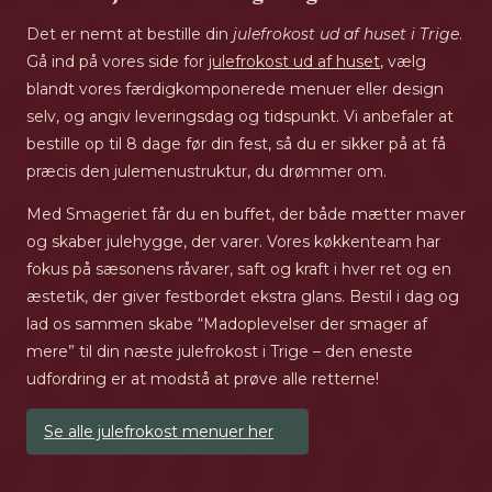
Det er nemt at bestille din
julefrokost ud af huset i Trige
.
Gå ind på vores side for
julefrokost ud af huset
, vælg
blandt vores færdigkomponerede menuer eller design
selv, og angiv leveringsdag og tidspunkt. Vi anbefaler at
bestille op til 8 dage før din fest, så du er sikker på at få
præcis den julemenustruktur, du drømmer om.
Med Smageriet får du en buffet, der både mætter maver
og skaber julehygge, der varer. Vores køkkenteam har
fokus på sæsonens råvarer, saft og kraft i hver ret og en
æstetik, der giver festbordet ekstra glans. Bestil i dag og
lad os sammen skabe “Madoplevelser der smager af
mere” til din næste julefrokost i Trige – den eneste
udfordring er at modstå at prøve alle retterne!
Se alle julefrokost menuer her