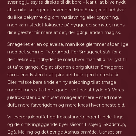
svær og julesylte direkte til dit bord – klar til at blive nydt
af familie, kolleger eller venner. Med Smageriet behøver
du ikke bekymre dig om madlavning eller oprydning,
men kan i stedet fokusere på hygge og samvær, mens
dine gæster får mere af det, der gør juletiden magisk.
Smageriet er en oplevelse, man ikke glemmer sådan lige
med det samme. Tværtimod. For Smageriet står for al
den lækre og indbydende mad, hvor man altid har lyst til
at ta’ to gange. Og at aftenen aldrig slutter. Smageriet
stimulerer lysten til at gøre det hele igen til næste år.
Eller måske bare finde en ny anledning til at smage
meget mere af alt det gode, livet har at byde på. Vores
julefrokoster ud af huset smager af mere – med mere
duft, mere farverigdom og mere knas i hver eneste bid.
Vi leverer julebuffet og frokostanretninger til hele Trige
og de omkringliggende byer såsom Lisbjerg, Skødstrup,
Egå, Malling og det øvrige Aarhus-område. Uanset om