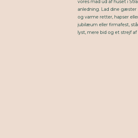
vores mad ud af huset i Str
anledning. Lad dine gæster 
og varme retter, hapser eller 
jubilæum eller firmafest, st
lyst, mere bid og et strejf 