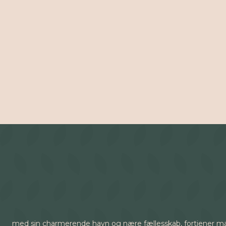
med sin charmerende havn og nære fællesskab, fortjener ma