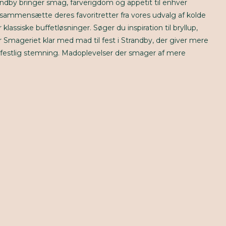
andby bringer smag, farverigdom og appetit til enhver
sammensætte deres favoritretter fra vores udvalg af kolde
klassiske buffetløsninger. Søger du inspiration til bryllup,
år Smageriet klar med mad til fest i Strandby, der giver mere
af festlig stemning. Madoplevelser der smager af mere