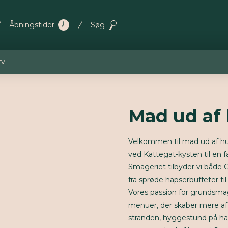
Åbningstider
Søg
rv
Mad ud af 
Velkommen til mad ud af hu
ved Kattegat-kysten til en 
Smageriet tilbyder vi både C
fra sprøde hapserbuffeter ti
Vores passion for grundsma
menuer, der skaber mere af 
stranden, hyggestund på hav