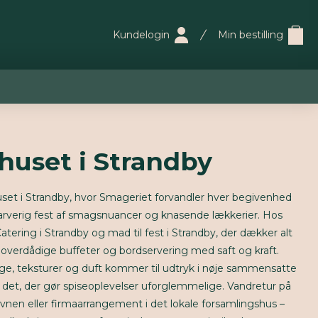
Kundelogin
Min bestilling
huset i Strandby
set i Strandby, hvor Smageriet forvandler hver begivenhed
farverig fest af smagsnuancer og knasende lækkerier. Hos
atering i Strandby og mad til fest i Strandby, der dækker alt
l overdådige buffeter og bordservering med saft og kraft.
ge, teksturer og duft kommer til udtryk i nøje sammensatte
det, der gør spiseoplevelser uforglemmelige. Vandretur på
nen eller firmaarrangement i det lokale forsamlingshus –