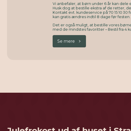
Vi anbefaler, at børn under 6 år kan dele e
Husk dog at bestille ekstra af de retter, d
Kontakt evt. kundeservice på 70 15 10 30 f
kan gratis ændres indtil 8 dage før festen.
Det er også muligt, at bestille vores bø
med de mindstes favoritter – Bestil fra 4 k
Se mere
Julefrokost ud af huset i St