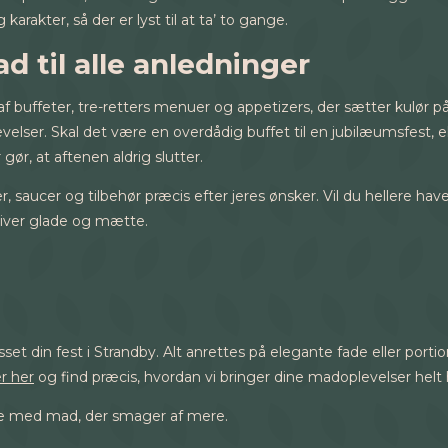
rakter, så der er lyst til at ta’ to gange.
d til alle anledninger
af buffeter, tre-retters menuer og appetizers, der sætter kulør
lser. Skal det være en overdådig buffet til en jubilæumsfest, e
 gør, at aftenen aldrig slutter.
aucer og tilbehør præcis efter jeres ønsker. Vil du hellere ha
 bliver glade og mætte.
lpasset din fest i Strandby. Alt anrettes på elegante fade eller po
r her
og find præcis, hvordan vi bringer dine madoplevelser helt h
vice med mad, der smager af mere.