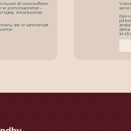
n kuvert af vores buffeter.
Vi le
er er portionsanrettet –
servic
or hjælp. Antal kuverter
Den v
på bor
rnemenu, der er sammensat
ønsked
uverter.
dette
et 45 
randby