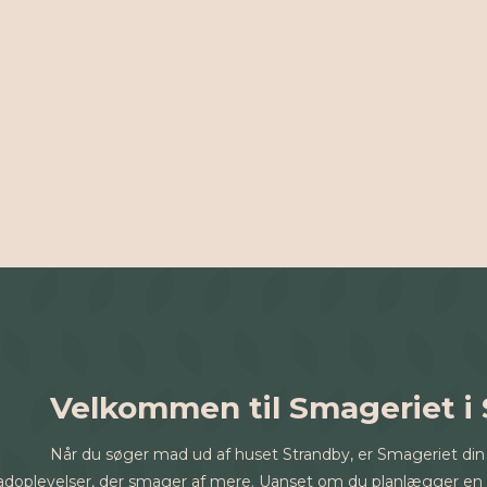
Velkommen til Smageriet i
Når du søger mad ud af huset Strandby, er Smageriet din lok
doplevelser, der smager af mere. Uanset om du planlægger en fø