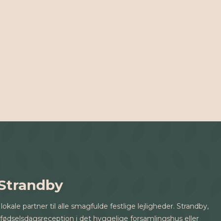
 Strandby
ale partner til alle smagfulde festlige lejligheder. Strandby,
dselsdagsreception i det hyggelige forsamlingshus eller