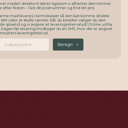
verer maden direkte til døren ligesom vi afhenter den tomme
e efter festen – Tast dit postnummer og find din pris.
arme mad leveres i termokasser så den kan komme direkte
det uden at skulle varmes. Når du bestiller vælger du den
e spisetid og vi angiver et leveringsinterval på 1,5 time ud fra
. Dagen før levering modtager du en SMS, hvor der er angivet
minutters leveringsinterval.
Beregn