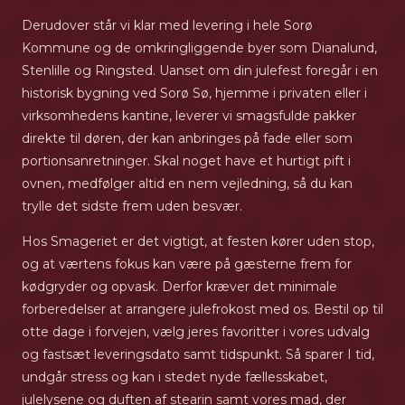
Derudover står vi klar med levering i hele Sorø
Kommune og de omkringliggende byer som Dianalund,
Stenlille og Ringsted. Uanset om din julefest foregår i en
historisk bygning ved Sorø Sø, hjemme i privaten eller i
virksomhedens kantine, leverer vi smagsfulde pakker
direkte til døren, der kan anbringes på fade eller som
portionsanretninger. Skal noget have et hurtigt pift i
ovnen, medfølger altid en nem vejledning, så du kan
trylle det sidste frem uden besvær.
Hos Smageriet er det vigtigt, at festen kører uden stop,
og at værtens fokus kan være på gæsterne frem for
kødgryder og opvask. Derfor kræver det minimale
forberedelser at arrangere julefrokost med os. Bestil op til
otte dage i forvejen, vælg jeres favoritter i vores udvalg
og fastsæt leveringsdato samt tidspunkt. Så sparer I tid,
undgår stress og kan i stedet nyde fællesskabet,
julelysene og duften af stearin samt vores mad, der