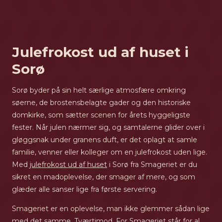
Julefrokost ud af huset i
Sorø
Sorø byder på sin helt særlige atmosfære omkring
søerne, de brostensbelagte gader og den historiske
domkirke, som sætter scenen for årets hyggeligste
fester. Når julen nærmer sig, og samtalerne glider over i
gløggsnak under granens duft, er det oplagt at samle
familie, venner eller kolleger om en julefrokost uden lige.
Med
julefrokost ud af huset
i Sorø fra Smageriet er du
sikret en madoplevelse, der smager af mere, og som
glæder alle sanser lige fra første servering.
Smageriet er en oplevelse, man ikke glemmer sådan lige
med det samme. Tværtimod. For Smageriet står for al