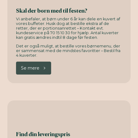
Skal der børn med til festen?
Vi anbefaler, at børn under 6 år kan dele en kuvert af
vores buffeter. Husk dog at bestille ekstra af de
retter, der er portionsanrettet – Kontakt evt.
kundeservice på 70 15 10 30 for hjælp. Antal kuverter
kan gratis ændres indtil 8 dage før festen.
Det er også muligt, at bestille vores børnemenu, der
er sammensat med de mindstes favoritter – Bestil fra
4 kuverter.
Se mere
Find din leveringspris