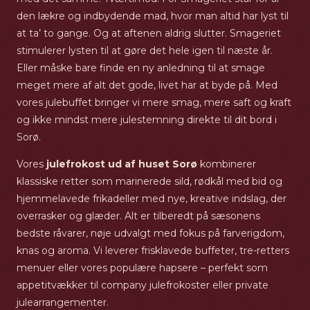
den lækre og indbydende mad, hvor man altid har lyst til
at ta’ to gange. Og at aftenen aldrig slutter. Smageriet
stimulerer lysten til at gøre det hele igen til næste år.
Eller måske bare finde en ny anledning til at smage
meget mere af alt det gode, livet har at byde på. Med
vores julebuffet bringer vi mere smag, mere saft og kraft
og ikke mindst mere julestemning direkte til dit bord i
Sorø.
Vores
julefrokost ud af huset Sorø
kombinerer
klassiske retter som marinerede sild, rødkål med bid og
hjemmelavede frikadeller med nye, kreative indslag, der
overrasker og glæder. Alt er tilberedt på sæsonens
bedste råvarer, nøje udvalgt med fokus på farverigdom,
knas og aroma. Vi leverer frisklavede buffeter, tre-retters
menuer eller vores populære hapsere – perfekt som
appetitvækker til company julefrokoster eller private
julearrangementer.