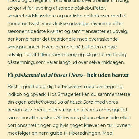
I Sorø og omegnen, fra Dianalund over Stenlille til Høng,
sørger vi for levering af sprøde påskebuffeter,
smørrebrødsklassikere og nordiske delikatesser med et
moderne twist. Vores kokke udvælger råvarerne efter
sæsonens bedste kvalitet og sammensætter et udvalg,
der kombinerer det traditionelle med overraskende
smagsnuancer. Hvert element på buffeten er nøje
udvalgt for at tilføre
mere smag
og sørge for en festlig
påstemning, som varer langt ud over selve middagen.
Få
påskemad ud af huset i Sorø
– helt uden besvær
Bestil i god tid og slip for besværet med planlægning,
indkøb og opvask. Hos Smageriet kan du sammensætte
din egen
påskefrokost ud af huset Sorø
med vores
design-selv-menu, eller vælge en af vores omhyggeligt
sammensatte pakker. Alt leveres på porcelænsfade eller i
portionsanretninger, og hvis noget kræver en tur i ovnen,
medfølger en nem guide til tilberedningen. Med