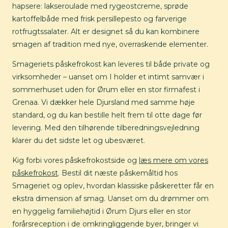
hapsere: lakseroulade med rygeostcreme, sprøde
kartoffelbåde med frisk persillepesto og farverige
rotfrugtssalater. Alt er designet så du kan kombinere
smagen af tradition med nye, overraskende elementer.
Smageriets påskefrokost kan leveres til både private og
virksomheder – uanset om I holder et intimt samvær i
sommerhuset uden for Ørum eller en stor firmafest i
Grenaa. Vi dækker hele Djursland med samme høje
standard, og du kan bestille helt frem til otte dage før
levering. Med den tilhørende tilberedningsvejledning
klarer du det sidste let og ubesværet.
Kig forbi vores påskefrokostside og
læs mere om vores
påskefrokost
. Bestil dit næste påskemåltid hos
Smageriet og oplev, hvordan klassiske påskeretter får en
ekstra dimension af smag. Uanset om du drømmer om
en hyggelig familiehøjtid i Ørum Djurs eller en stor
forårsreception i de omkringliggende byer, bringer vi