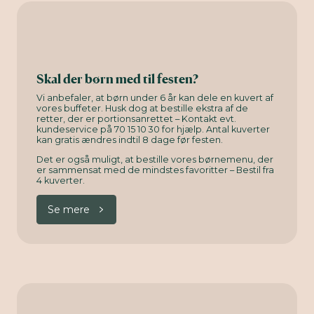
Skal der børn med til festen?
Vi anbefaler, at børn under 6 år kan dele en kuvert af
vores buffeter. Husk dog at bestille ekstra af de
retter, der er portionsanrettet – Kontakt evt.
kundeservice på 70 15 10 30 for hjælp. Antal kuverter
kan gratis ændres indtil 8 dage før festen.
Det er også muligt, at bestille vores børnemenu, der
er sammensat med de mindstes favoritter – Bestil fra
4 kuverter.
Se mere