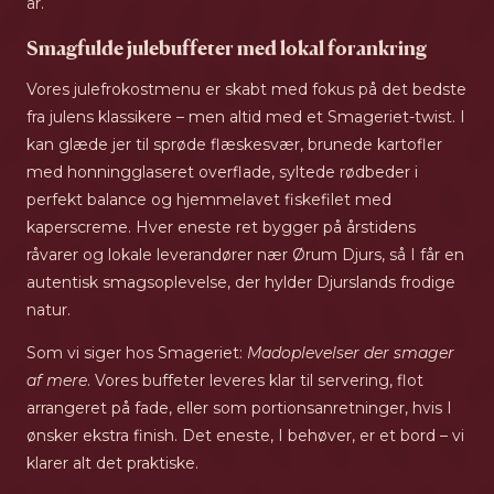
år.
Smagfulde julebuffeter med lokal forankring
Vores julefrokostmenu er skabt med fokus på det bedste
fra julens klassikere – men altid med et Smageriet-twist. I
kan glæde jer til sprøde flæskesvær, brunede kartofler
med honningglaseret overflade, syltede rødbeder i
perfekt balance og hjemmelavet fiskefilet med
kaperscreme. Hver eneste ret bygger på årstidens
råvarer og lokale leverandører nær Ørum Djurs, så I får en
autentisk smagsoplevelse, der hylder Djurslands frodige
natur.
Som vi siger hos Smageriet:
Madoplevelser der smager
af mere
. Vores buffeter leveres klar til servering, flot
arrangeret på fade, eller som portionsanretninger, hvis I
ønsker ekstra finish. Det eneste, I behøver, er et bord – vi
klarer alt det praktiske.