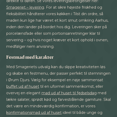
direkte til døren. Se vores leveringsbetingelser her:
Smageriet – levering
. For at sikre højeste friskhed og
fleksibilitet håndterer vores køkken i Tilst din ordre, så
maden kun lige har været et kort smut omkring Aarhus,
inden den lander på bordet hos dig. Leveringen sker på
porcelænsfade eller som portionsanretninger klar til
servering – og hvis noget kræver et kort ophold i ovnen,
medfølger nem anvisning.
Festmad med karakter
Med Smageriets udvalg kan du slippe kreativiteten løs
og skabe en festmenu, der passer perfekt til stemningen
i Ørum Djurs. Vælg for eksempel en nøje sammensat
buffet ud af huset
til en uformel sammenkomst, eller
overvej en elegant
mad ud af huset til fødselsdag
med
lækre salater, sprødt kød og farvestrålende garniture. Skal
det være en mindeværdig konfirmation, er vores
konfirmationsmad ud af huset
ideel til både unge og