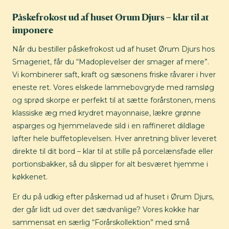
Påskefrokost ud af huset Ørum Djurs – klar til at
imponere
Når du bestiller påskefrokost ud af huset Ørum Djurs hos
Smageriet, får du “Madoplevelser der smager af mere”.
Vi kombinerer saft, kraft og sæsonens friske råvarer i hver
eneste ret. Vores elskede lammebovgryde med ramsløg
og sprød skorpe er perfekt til at sætte forårstonen, mens
klassiske æg med krydret mayonnaise, lækre grønne
asparges og hjemmelavede sild i en raffineret dildlage
løfter hele buffetoplevelsen. Hver anretning bliver leveret
direkte til dit bord – klar til at stille på porcelænsfade eller
portionsbakker, så du slipper for alt besværet hjemme i
køkkenet.
Er du på udkig efter påskemad ud af huset i Ørum Djurs,
der går lidt ud over det sædvanlige? Vores kokke har
sammensat en særlig “Forårskollektion” med små