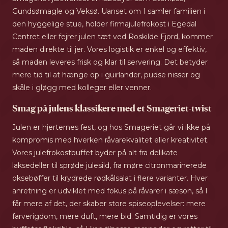
Gundsømagle og Veksø. Uanset om I samler familien i
den hyggelige stue, holder firmajulefrokost i Egedal
Centret eller fejrer julen tæt ved Roskilde Fjord, kommer
maden direkte til jer. Vores logistik er enkel og effektiv,
så maden leveres frisk og klar til servering. Det betyder
mere tid til at hænge op i guirlander, pudse nisser og
skåle i gløgg med kolleger eller venner.
Smag på julens klassikere med et Smageriet-twist
Julen er hjerternes fest, og hos Smageriet går vi ikke på
kompromis med hverken råvarekvalitet eller kreativitet.
Vores julefrokostbuffet byder på alt fra delikate
laksedeller til sprøde julesild, fra møre citronmarinerede
oksebøffer til krydrede rødkålsalat i flere varianter. Hver
anretning er udviklet med fokus på råvarer i sæson, så I
får mere af det, der skaber store spiseoplevelser: mere
farverigdom, mere duft, mere bid. Samtidig er vores