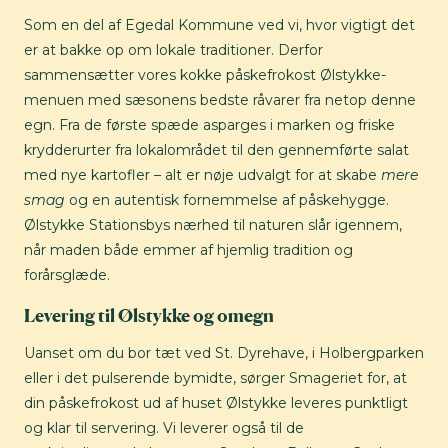
Som en del af Egedal Kommune ved vi, hvor vigtigt det
er at bakke op om lokale traditioner. Derfor
sammensætter vores kokke påskefrokost Ølstykke-
menuen med sæsonens bedste råvarer fra netop denne
egn. Fra de første spæde asparges i marken og friske
krydderurter fra lokalområdet til den gennemførte salat
med nye kartofler – alt er nøje udvalgt for at skabe
mere
smag
og en autentisk fornemmelse af påskehygge.
Ølstykke Stationsbys nærhed til naturen slår igennem,
når maden både emmer af hjemlig tradition og
forårsglæde.
Levering til Ølstykke og omegn
Uanset om du bor tæt ved St. Dyrehave, i Holbergparken
eller i det pulserende bymidte, sørger Smageriet for, at
din påskefrokost ud af huset Ølstykke leveres punktligt
og klar til servering. Vi leverer også til de