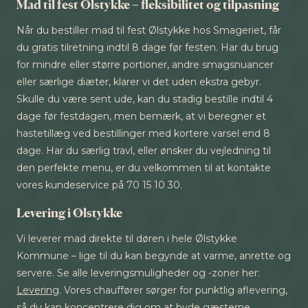
Mad til fest Ølstykke – fleksibilitet og tilpasning
Når du bestiller mad til fest Ølstykke hos Smageriet, får
du gratis tilretning indtil 8 dage før festen. Har du brug
for mindre eller større portioner, andre smagsnuancer
eller særlige diæter, klarer vi det uden ekstra gebyr.
Skulle du være sent ude, kan du stadig bestille indtil 4
dage før festdagen, men bemærk, at vi beregner et
hastetillæg ved bestillinger med kortere varsel end 8
dage. Har du særlig travl, eller ønsker du vejledning til
den perfekte menu, er du velkommen til at kontakte
vores kundeservice på 70 15 10 30.
Levering i Ølstykke
Vi leverer mad direkte til døren i hele Ølstykke
Kommune – lige til du kan begynde at varme, anrette og
servere. Se alle leveringsmuligheder og -zoner her:
Levering
. Vores chauffører sørger for punktlig aflevering,
så du kan koncentrere dig om at byde gæsterne