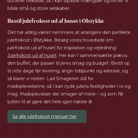
buffeter fleksible, så I kan tilpasse mængder og retter til
både små og store selskaber.
Bestil julefrokost ud af huset i Ølstykke
Det har aldrig været nemmere at arrangere den perfekte
julefrokost i Ølstykke. Besøg vores hovedside om
julefrokost ud af huset for inspiration og vejledning:
Julefrokost ud af huset
. Her kan I sammensætte præcis
den buffet, der passer til jeres smag og budget. Bestil op
til otte dage før levering, angiv tidspunkt og adresse, og
så klarer vi resten. Lad Smageriet stå for
madoplevelserne, så I kan nyde julens festligheder i ro og
mag. Madoplevelser der smager af mere – og som får
lysten til at gøre det hele igen næste år.
Se alle julefrokost menuer her