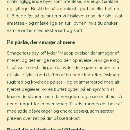
omkringliggende byer som Stenløse, Ballerup, Ganløse
og Jyllinge. Bestil din påskefrokost i god tid eller helt op
til 8 dage før, så garanterer vi frisklavet mad, der blot skal
anrettes – og måske lige en tur i ovnen, hvis du ønsker
varme retter med ekstra saft og kraft.
En påske, der smager af mere
Smageriets pay-off lyder “Madoplevelser der smager af
mere”, og det er lige netop den oplevelse, vi vil give dig
til påske. Forestil dig, at du byder dine gæster indenfor i
et lokale fyldt med duften af brunede kartofler, friskbagt
rugbrød og krydrede pølser – og et smørrebrød med alt,
hjertet begærer. Vores buffet byder på en symfoni af
knasende råvarer, mere farverigdom og masser af bid, så
der er noget for enhver smag. Til sidst rundes det hele af
med søde påskekager og chokoladeæg, som sætter
prikken over i’et på din påskefrokost.
Bestil din påskefrokost i Ølstykke