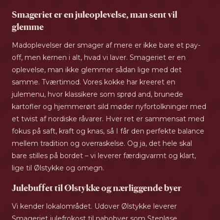
Smageriet er en juleoplevelse, man sent vil
glemme
Madoplevelser der smager af mere er ikke bare et pay-
off, men kernen i alt, hvad vi laver. Smageriet er en
oplevelse, man ikke glemmer sådan lige med det
samme. Tværtimod. Vores kokke har kreeret en
julemenu, hvor klassikere som sprød and, brunede
kartofler og hjemmerørt sild møder nyfortolkninger med
et twist af nordiske råvarer. Hver ret er sammensat med
fokus på saft, kraft og knas, så I får den perfekte balance
mellem tradition og overraskelse. Og ja, det hele skal
bare stilles på bordet – vi leverer færdigvarmt og klart,
lige til Ølstykke og omegn.
Julebuffet til Ølstykke og nærliggende byer
Vi kender lokalområdet. Udover Ølstykke leverer
Smageriet julefrokost til nabobyer som Stenløse,