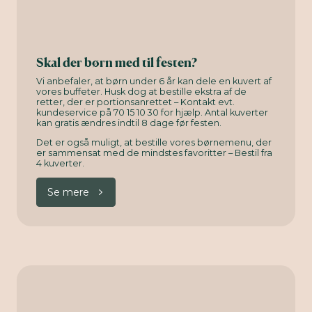
Skal der børn med til festen?
Vi anbefaler, at børn under 6 år kan dele en kuvert af
vores buffeter. Husk dog at bestille ekstra af de
retter, der er portionsanrettet – Kontakt evt.
kundeservice på 70 15 10 30 for hjælp. Antal kuverter
kan gratis ændres indtil 8 dage før festen.
Det er også muligt, at bestille vores børnemenu, der
er sammensat med de mindstes favoritter – Bestil fra
4 kuverter.
Se mere