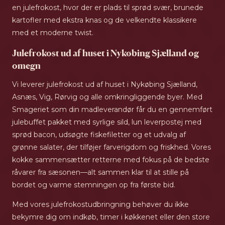
en julefrokost, hvor der er plads til sprød svær, brunede
kartofler med ekstra knas og de velkendte klassikere
med et moderne twist.
Julefrokost ud af huset i Nykøbing Sjælland og
omegn
Vi leverer julefrokost ud af huset i Nykøbing Sjælland,
Asnæs, Vig, Rørvig og alle omkringliggende byer. Med
Smageriet som din madleverandør får du en gennemført
julebuffet pakket med syrlige sild, lun leverpostej med
sprød bacon, udsøgte fiskefiletter og et udvalg af
grønne salater, der tilføjer farverigdom og friskhed. Vores
kokke sammensætter retterne med fokus på de bedste
råvarer fra sæsonen—alt sammen klar til at stille på
bordet og varme stemningen op fra første bid.
Med vores julefrokostudbringning behøver du ikke
bekymre dig om indkøb, timer i køkkenet eller den store