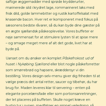
saftige æggemadder med sprøde krydderurter,
marinerede sild i krydret lage, rommarineret laks med
frisk dild, golde lammebitter og rustik kartoffelsalat med
knasende bacon. Hver ret er komponeret med fokus på
sæsonens bedste råvarer, så du kan byde dine gæster på
en ægte sjællandsk påskeoplevelse. Vores buffeter er
nøje sammensat for at stimulere lysten til at spise mere
– og smage meget mere af alt det gode, livet har at
byde på.
Uanset om du ønsker en komplet
Påskefrokost ud af
huset i Nykøbing Sjælland
eller blot nogle påskeforretter
som smørrebrød og hapsere, skræddersyr vi din
bestilling. Vores design-selv-menu giver dig friheden til at
vælge præcis det antal retter, saucer og tilbehør, du har
brug for. Maden leveres klar til servering – enten på
elegante porcelænsfade eller som portionsanretninger,
der let placeres på buffeten. Skulle noget kræve en
hurtig tur i ovnen, medfølger en simpel vejledning, så