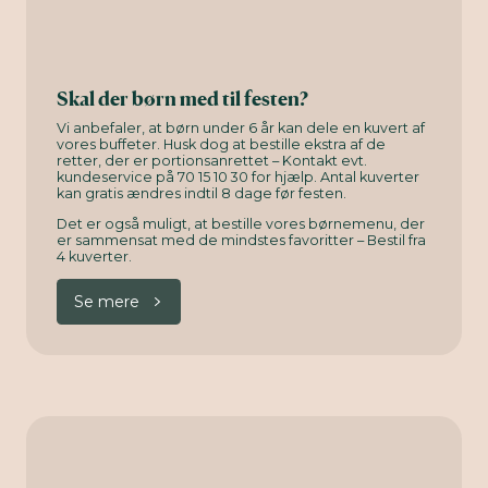
Skal der børn med til festen?
Vi anbefaler, at børn under 6 år kan dele en kuvert af
vores buffeter. Husk dog at bestille ekstra af de
retter, der er portionsanrettet – Kontakt evt.
kundeservice på 70 15 10 30 for hjælp. Antal kuverter
kan gratis ændres indtil 8 dage før festen.
Det er også muligt, at bestille vores børnemenu, der
er sammensat med de mindstes favoritter – Bestil fra
4 kuverter.
Se mere