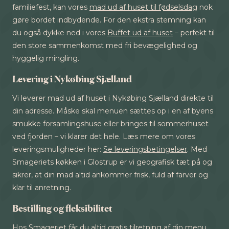
familiefest, kan vores
mad ud af huset til fødselsdag
nok
gøre bordet indbydende. For den ekstra stemning kan
du også dykke ned i vores
Buffet ud af huset
– perfekt til
den store sammenkomst med fri bevægelighed og
hyggelig mingling.
Levering i Nykøbing Sjælland
Vi leverer mad ud af huset i Nykøbing Sjælland direkte til
din adresse. Måske skal menuen sættes op i en af byens
smukke forsamlingshuse eller bringes til sommerhuset
ved fjorden – vi klarer det hele. Læs mere om vores
leveringsmuligheder her:
Se leveringsbetingelser
. Med
Smageriets køkken i Glostrup er vi geografisk tæt på og
sikrer, at din mad altid ankommer frisk, fuld af farver og
klar til anretning.
Bestilling og fleksibilitet
Hos Smageriet får du altid gratis tilretning af din menu