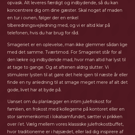
opvask. Alt leveres færdigt og indbydende, så du kan
koncentrere dig om dine gæster. Skal noget af maden
en tur i ovnen, følger der en enkel
tilberedningsvejledning med, og vi er altid klar på
telefonen, hvis du har brug for råd.
Smageriet er en oplevelse, man ikke glemmer sådan lige
med det samme. Tværtimod. For Smageriet står for al
den lækre og indbydende mad, hvor man altid har lyst til
at tage to gange. Og at aftenen aldrig slutter. Vi
stimulerer lysten til at gøre det hele igen til næste år eller
finde en ny anledning til at smage meget mere af alt det
gode, livet har at byde på.
Uanset om du planlægger en intim julefrokost for
familien, en frokost med kollegerne på kontoret eller en
stor sammenkomst i lokalsamfundet, sætter vi prikken
over i’et. Vælg mellem vores klassiske julefrokostbuffet,
hvor traditionerne er i højsædet, eller lad dig inspirere af