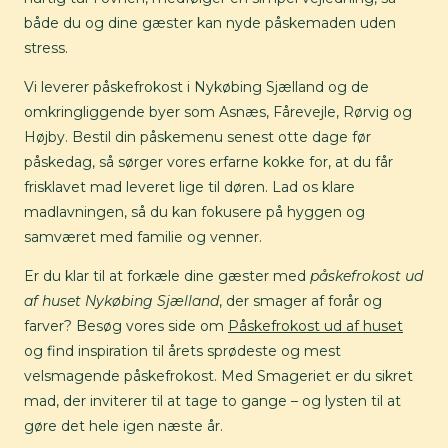
både du og dine gæster kan nyde påskemaden uden
stress.
Vi leverer påskefrokost i Nykøbing Sjælland og de
omkringliggende byer som Asnæs, Fårevejle, Rørvig og
Højby. Bestil din påskemenu senest otte dage før
påskedag, så sørger vores erfarne kokke for, at du får
frisklavet mad leveret lige til døren. Lad os klare
madlavningen, så du kan fokusere på hyggen og
samværet med familie og venner.
Er du klar til at forkæle dine gæster med
påskefrokost ud
af huset Nykøbing Sjælland
, der smager af forår og
farver? Besøg vores side om
Påskefrokost ud af huset
og find inspiration til årets sprødeste og mest
velsmagende påskefrokost. Med Smageriet er du sikret
mad, der inviterer til at tage to gange – og lysten til at
gøre det hele igen næste år.