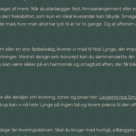
smager af mere. Når du planlægger fest, firmaarrangement elle
g den fleksibilitet, som kun en lokal leverandør kan tilbyde. Sm
mad, hvor man altid har lyst til at ta’ to gange. Og at aftenen al
 eller en stor fødselsdag, leverer vi mad til fest Lynge, der im
anretninger. Med et design-selv-koncept kan du sammensætte din 
n være sikker på en harmonisk og smagfuld aften, der får både
 alle detaljer om levering, zoner og priser her:
Levering hos Sm
ostrup kan vi nå hele Lynge på ingen tid og levere præcis til den aft
il 8 dage før leveringsdatoen. Skal du bruge mad hurtigt, pålægge