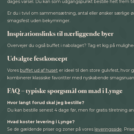
dages varsel. Du kan som udgangspunkt bestille helt frem til
Er du i tvivl om sammensætning, antal eller ønsker særlige øn
smagsfest uden bekymringer.
Inspirationslinks til nærliggende byer
Overvejer du også buffet i nabolaget? Tag et kig på muligh
Udvalgte festkoncept
Vores
buffet ud af huset
er ideel til den store gulvfest, hvor
kombinerer klassiske favoritter med nyskabende smagsnuan
FAQ – typiske spørgsmål om mad i Lynge
Hvor langt forud skal jeg bestille?
Du kan bestille senest 4 dage før, men for gratis tilretning an
Hvad koster levering i Lynge?
Se de gældende priser og zoner på vores
leveringsside
. Pri