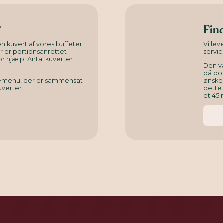
?
Find
n kuvert af vores buffeter.
Vi le
er er portionsanrettet –
servic
or hjælp. Antal kuverter
Den v
på bor
rnemenu, der er sammensat
ønsked
uverter.
dette
et 45 