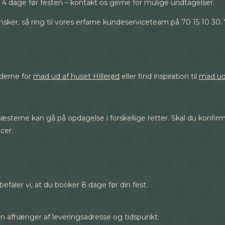
 4 dage før festen – kontakt os gerne for mulige undtagelser.
sker, så ring til vores erfarne kundeserviceteam på 70 15 10 30. 
ederne for
mad ud af huset Hillerød
eller find inspiration til
mad ud 
 gæsterne kan gå på opdagelse i forskellige retter. Skal du konfi
cer.
befaler vi, at du booker 8 dage før din fest.
sen afhænger af leveringsadresse og tidspunkt.