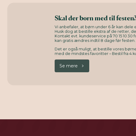
Skal der børn med til festen
Vi anbefaler, at børn under 6 år kan dele e
Husk dog at bestille ekstra af de retter, d
Kontakt evt. kundeservice på 70 15 10 30 f
kan gratis ændres indtil 8 dage før festen.
Det er også muligt, at bestille vores bø
med de mindstes favoritter – Bestil fra 4 k
Se mere