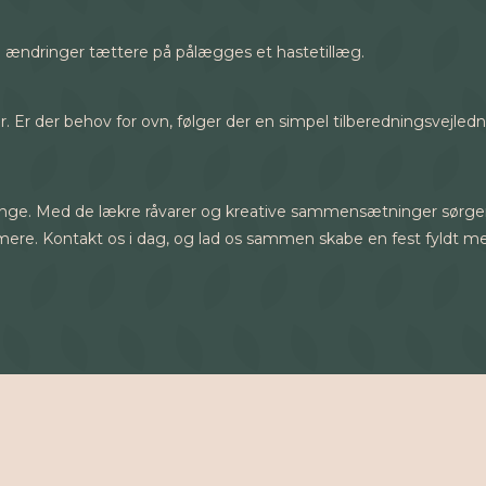
 Ved ændringer tættere på pålægges et hastetillæg.
er. Er der behov for ovn, følger der en simpel tilberedningsvejle
nge. Med de lækre råvarer og kreative sammensætninger sørger vi f
 mere. Kontakt os i dag, og lad os sammen skabe en fest fyldt m