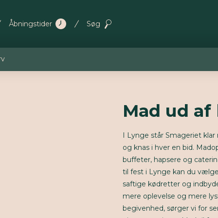
Åbningstider
Søg
rv
Mad ud af 
I Lynge står Smageriet klar
og knas i hver en bid. Mado
buffeter, hapsere og cateri
til fest i Lynge kan du vælge
saftige kødretter og indbyd
mere oplevelse og mere lyst.
begivenhed, sørger vi for se