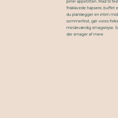
pirrer appetitten. Mad til fe
frisklavede hapsere, buffet
du planlægger en intim midd
sommerfest, gør vores fleksi
mindeværdig smagsrejse. Smag
der smager af mere