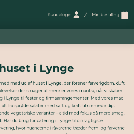
Kundelogin
Min bestilling
huset i Lynge
 med mad ud af huset i Lynge, der forener farverigdom, duft
plevelser der smager af mere er vores mantra, når vi skaber
ng i Lynge til fester og firmaarrangementer. Med vores mad
 alt fra sprøde salater med saft og kraft til cremede dip,
ende vegetariske varianter – altid med fokus på mere smag,
 Har du brug for catering i Lynge til din vigtigste
rvering, hvor nuancerne i råvarerne træder frem, og farverne