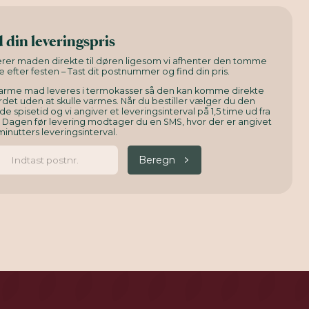
 din leveringspris
verer maden direkte til døren ligesom vi afhenter den tomme
e efter festen – Tast dit postnummer og find din pris.
arme mad leveres i termokasser så den kan komme direkte
det uden at skulle varmes. Når du bestiller vælger du den
e spisetid og vi angiver et leveringsinterval på 1,5 time ud fra
. Dagen før levering modtager du en SMS, hvor der er angivet
minutters leveringsinterval.
Beregn