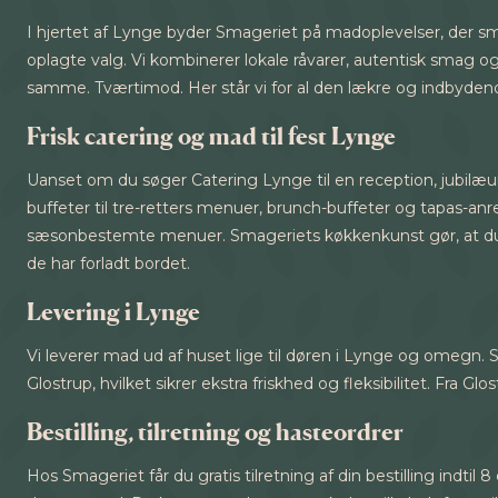
I hjertet af Lynge byder Smageriet på madoplevelser, der 
oplagte valg. Vi kombinerer lokale råvarer, autentisk smag o
samme. Tværtimod. Her står vi for al den lækre og indbydende 
Frisk catering og mad til fest Lynge
Uanset om du søger Catering Lynge til en reception, jubilæum
buffeter til tre-retters menuer, brunch-buffeter og tapas-
sæsonbestemte menuer. Smageriets køkkenkunst gør, at du ka
de har forladt bordet.
Levering i Lynge
Vi leverer mad ud af huset lige til døren i Lynge og omegn. Se
Glostrup, hvilket sikrer ekstra friskhed og fleksibilitet. Fra Gl
Bestilling, tilretning og hasteordrer
Hos Smageriet får du gratis tilretning af din bestilling indt