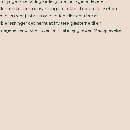
st i Lynge bliver aldrig kedeligt, når Smageriet leverer
 eller unikke sammensætninger direkte til døren. Uanset om
ag, en stor jubilæumsreception eller en uformel
ble løsninger det nemt at invitere gæsterne til en
eriet er prikken over i’et til alle lejligheder. Madoplevelser