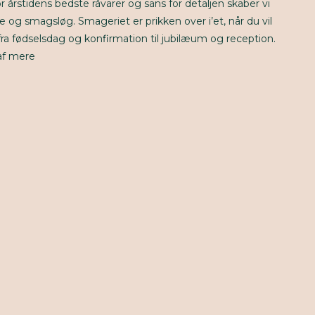
or årstidens bedste råvarer og sans for detaljen skaber vi
 og smagsløg. Smageriet er prikken over i’et, når du vil
ra fødselsdag og konfirmation til jubilæum og reception.
af mere