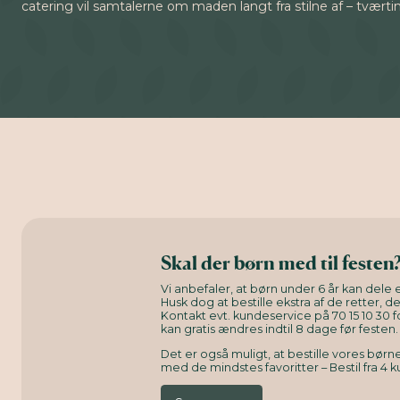
catering vil samtalerne om maden langt fra stilne af – tværti
Skal der børn med til festen
Vi anbefaler, at børn under 6 år kan dele e
Husk dog at bestille ekstra af de retter, d
Kontakt evt. kundeservice på 70 15 10 30 f
kan gratis ændres indtil 8 dage før festen.
Det er også muligt, at bestille vores bø
med de mindstes favoritter – Bestil fra 4 k