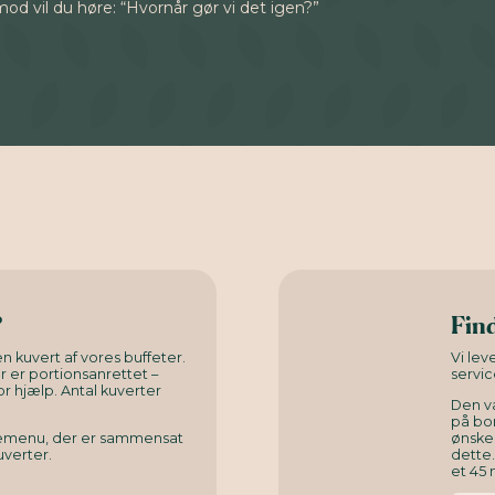
mod vil du høre: “Hvornår gør vi det igen?”
?
Find
n kuvert af vores buffeter.
Vi le
er er portionsanrettet –
servic
or hjælp. Antal kuverter
Den v
på bor
rnemenu, der er sammensat
ønsked
uverter.
dette
et 45 