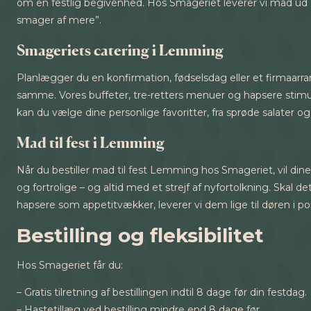
om en festlig begivenhed. Hos Smageriet leverer vi mad ud 
smager af mere”.
Smageriets catering i Lemming
Planlægger du en konfirmation, fødselsdag eller et firmaar
samme. Vores buffeter, tre-retters menuer og hapsere stimule
kan du vælge dine personlige favoritter, fra sprøde salater og 
Mad til fest i Lemming
Når du bestiller mad til fest Lemming hos Smageriet, vil di
og fortrolige – og altid med et strejf af nyfortolkning. Skal d
hapsere som appetitvækker, leverer vi dem lige til døren i p
Bestilling og fleksibilitet
Hos Smageriet får du:
– Gratis tilretning af bestillingen indtil 8 dage før din festdag.
– Hastetillæg ved bestilling mindre end 8 dage før.