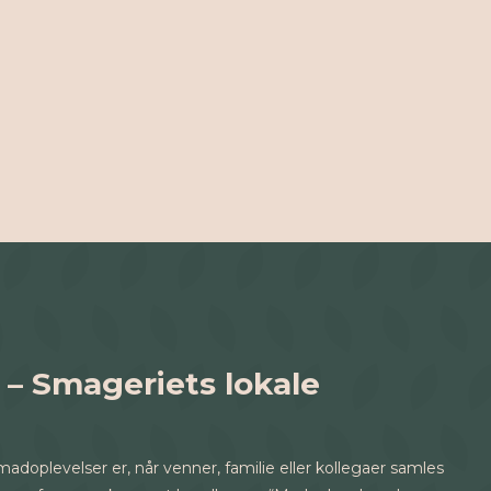
– Smageriets lokale
doplevelser er, når venner, familie eller kollegaer samles