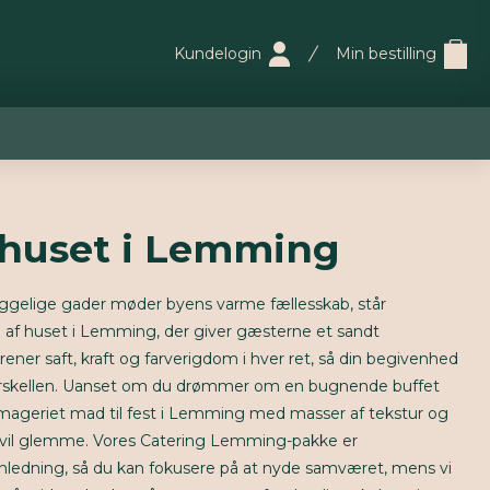
Kundelogin
Min bestilling
 huset i Lemming
ggelige gader møder byens varme fællesskab, står
af huset i Lemming, der giver gæsterne et sandt
rener saft, kraft og farverigdom i hver ret, så din begivenhed
r forskellen. Uanset om du drømmer om en bugnende buffet
Smageriet mad til fest i Lemming med masser af tekstur og
 vil glemme. Vores Catering Lemming-pakke er
anledning, så du kan fokusere på at nyde samværet, mens vi