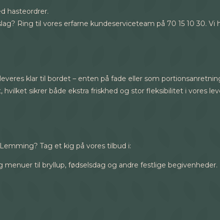
ed hasteordrer.
rslag? Ring til vores erfarne kundeserviceteam på 70 15 10 30. Vi
 leveres klar til bordet – enten på fade eller som portionsanretn
vilket sikrer både ekstra friskhed og stor fleksibilitet i vores le
Lemming? Tag et kig på vores tilbud i:
g menuer til bryllup, fødselsdag og andre festlige begivenheder.