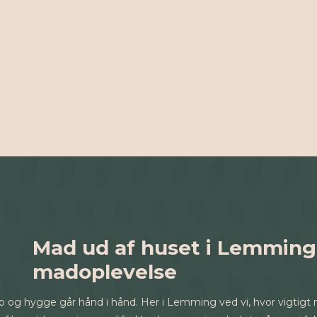
Mad ud af huset i Lemming 
madoplevelse
og hygge går hånd i hånd. Her i Lemming ved vi, hvor vigtigt ma