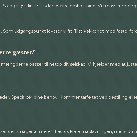
til 8 dage før din fest uden ekstra omkostning. Vi tilpasser mæ
e. Som udgangspunkt leverer vi fra Tilst-køkkenet med faste, fo
færre gæster?
g, så mængderne passer til netop dit selskab. Vi hjælper med at jus
der. Specificér dine behov i kommentarfeltet ved bestilling eller r
ser der smager af mere”. Lad os klare madlavningen, mens du 