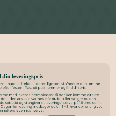
 din leveringspris
verer maden direkte til døren ligesom vi afhenter den tomme
e efter festen – Tast dit postnummer og find din pris.
arme mad leveres i termokasser så den kan komme direkte
det uden at skulle varmes. Når du bestiller vælger du den
e spisetid og vi angiver et leveringsinterval på 1,5 time ud fra
. Dagen før levering modtager du en SMS, hvor der er angivet
minutters leveringsinterval.