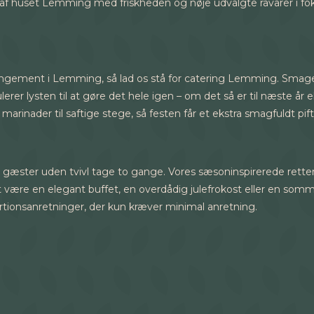
af huset Lemming med friskheden og nøje udvalgte råvarer i fo
rangement i Lemming, så lad os stå for catering Lemming. Smag
rer lysten til at gøre det hele igen – om det så er til næste år
marinader til saftige stege, så festen får et ekstra smagfuldt pift
ne gæster uden tvivl tage to gange. Vores sæsoninspirerede rett
et være en elegant buffet, en overdådig julefrokost eller en sommer
ortionsanretninger, der kun kræver minimal anretning.