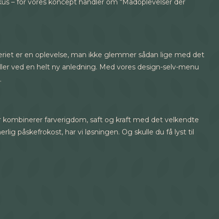
kus – for vores koncept handler om “Madoplevelser der
eriet er en oplevelse, man ikke glemmer sådan lige med det
 eller ved en helt ny anledning. Med vores design-selv-menu
.
er kombinerer farverigdom, saft og kraft med det velkendte
lig påskefrokost, har vi løsningen. Og skulle du få lyst til