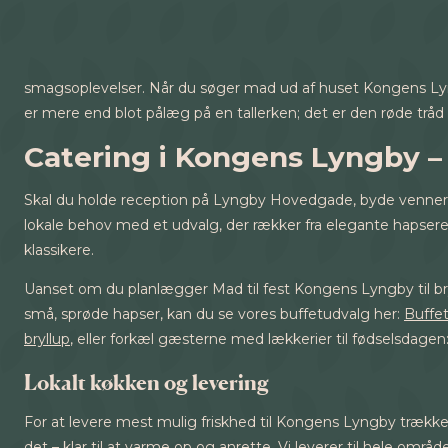
smagsoplevelser. Når du søger mad ud af huset Kongens Lyngby
er mere end blot pålæg på en tallerken; det er den røde tråd 
Catering i Kongens Lyngby – l
Skal du holde reception på Lyngby Hovedgade, byde vennerne
lokale behov med et udvalg, der rækker fra elegante hapsere
klassikere.
Uanset om du planlægger Mad til fest Kongens Lyngby til bry
små, sprøde hapser, kan du se vores buffetudvalg her:
Buffet
bryllup
, eller forkæl gæsterne med lækkerier til fødselsdagen
Lokalt køkken og levering
For at levere mest mulig friskhed til Kongens Lyngby trækker
det – klar til at varme op og anrette. Vi leverer til hele o