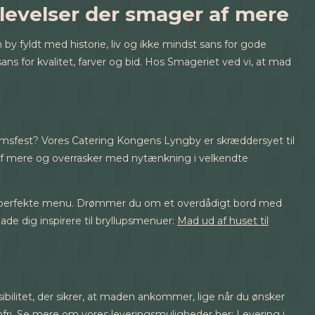
evelser der smager af mere
y fyldt med historie, liv og ikke mindst sans for gode
ns for kvalitet, farver og bid. Hos Smageriet ved vi, at mad
æumsfest? Vores Catering Kongens Lyngby er skræddersyet til
r af mere og overrasker med nytænkning i velkendte
e den perfekte menu. Drømmer du om et overdådigt bord med
de dig inspirere til bryllupsmenuer:
Mad ud af huset til
ibilitet, der sikrer, at maden ankommer, lige når du ønsker
genfri. Se mere om vores leveringsmuligheder her:
Levering i