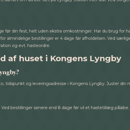
age før din fest, helt uden ekstra omkostninger. Har du brug for h
 for almindelige bestillinger er 4 dage før afholdelsen. Ved særlig
ration og evt. hasteordre.
d af huset i Kongens Lyngby
Lyngby?
o, tidspunkt og leveringsadresse i Kongens Lyngby. Juster din m
. Ved bestillinger senere end 8 dage før vil et hastetillæg påløbe.