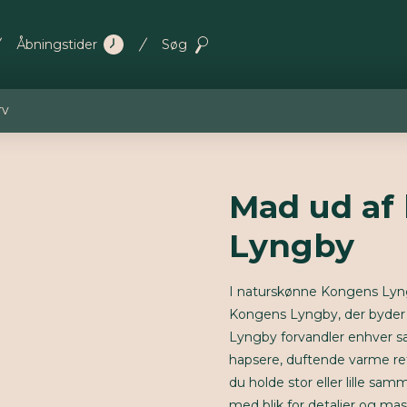
Åbningstider
Søg
rv
Mad ud af
Lyngby
I naturskønne Kongens Lyn
Kongens Lyngby, der byder p
Lyngby forvandler enhver 
hapsere, duftende varme rett
du holde stor eller lille s
med blik for detaljer og mas