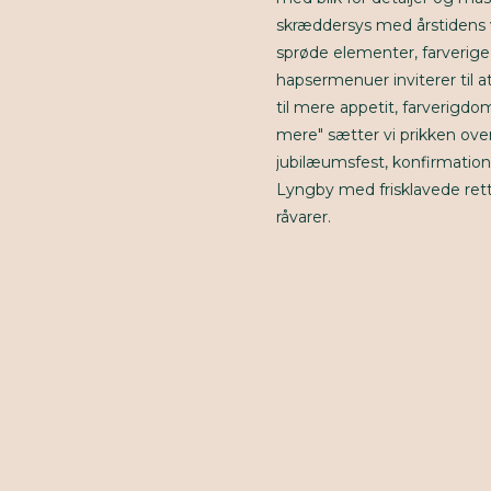
skræddersys med årstidens v
sprøde elementer, farverige
hapsermenuer inviterer til 
til mere appetit, farverigd
mere" sætter vi prikken over
jubilæumsfest, konfirmation 
Lyngby med frisklavede rett
råvarer.