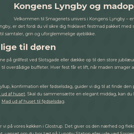
Kongens Lyngby og madopl
Velkommen til Smageriets univers i Kongens Lyngby – en b
, er det fordi du vil sikre dig frisklavet festmad pakket med sa
til samtaler, grin og uforglemmelige øjeblikke.
ige til døren
 på grillfest ved Slotsgade eller dække op til den store jubil
 til overdådige buffeter. Hver fest får et lift, når maden smage
llup, konfirmation eller fødselsdag, guider vi dig til at find
 ud af huset
. Skal du sammensætte en elegant middag, kan du la
:
Mad ud af huset til fødselsdag
.
 vi på vores køkken i Glostrup. Det giver os den nærhed og fleks
mrådet, uanset om du bor tæt på Lyngby Station eller ude ved Sor