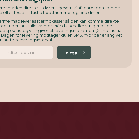
verer maden direkte til døren ligesom vi afhenter den tomme
e efter festen – Tast dit postnummer og find din pris.
arme mad leveres i termokasser så den kan komme direkte
det uden at skulle varmes. Når du bestiller vælger du den
e spisetid og vi angiver et leveringsinterval på 1,5 time ud fra
. Dagen før levering modtager du en SMS, hvor der er angivet
minutters leveringsinterval.
Beregn