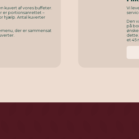
n kuvert af vores buffeter.
Vi le
er er portionsanrettet –
servic
or hjælp. Antal kuverter
Den v
på bor
rnemenu, der er sammensat
ønsked
uverter.
dette
et 45 