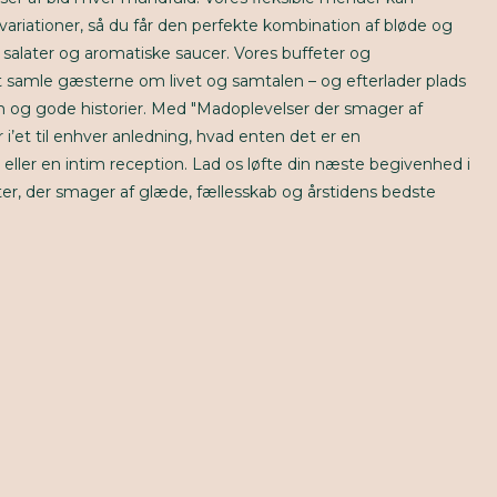
ariationer, så du får den perfekte kombination af bløde og
 salater og aromatiske saucer. Vores buffeter og
at samle gæsterne om livet og samtalen – og efterlader plads
om og gode historier. Med "Madoplevelser der smager af
 i’et til enhver anledning, hvad enten det er en
eller en intim reception. Lad os løfte din næste begivenhed i
er, der smager af glæde, fællesskab og årstidens bedste