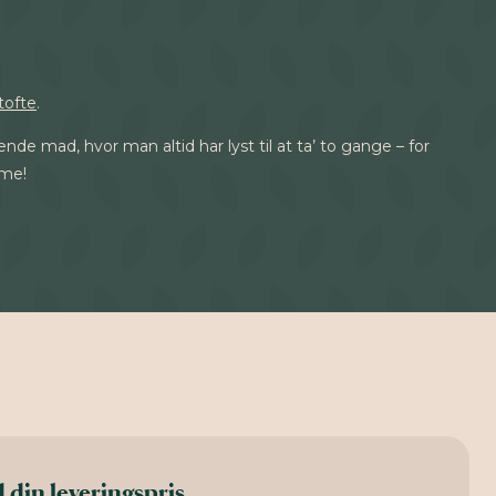
tofte
.
 mad, hvor man altid har lyst til at ta’ to gange – for
mme!
 din leveringspris