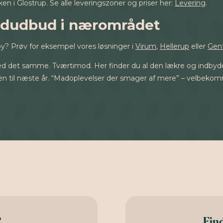
 i Glostrup. Se alle leveringszoner og priser her:
Levering
.
adudbud i nærområdet
gby? Prøv for eksempel vores løsninger i
Virum
,
Hellerup
eller
Gen
det samme. Tværtimod. Her finder du al den lækre og indbydende
igen til næste år. “Madoplevelser der smager af mere” – velbeko
?
Find