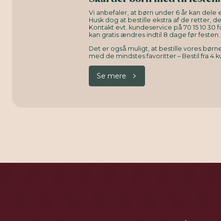
Vi anbefaler, at børn under 6 år kan dele e
Husk dog at bestille ekstra af de retter, d
Kontakt evt. kundeservice på 70 15 10 30 f
kan gratis ændres indtil 8 dage før festen.
Det er også muligt, at bestille vores bø
med de mindstes favoritter – Bestil fra 4 k
Se mere