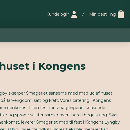
Kundelogin
Min bestilling
 huset i Kongens
gby skærper Smageriet sanserne med mad ud af huset i
å farverigdom, saft og kraft. Vores catering i Kongens
sammenkomst til en fest for smagsløgene: knasende
er og sprøde salater samler hvert bord i begejstring. Skal
ammenkomst, leverer Smageriet mad til fest i Kongens Lyngby
ser af bid i hver mundfuld. Vores fleksible menuer kan