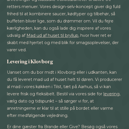
retters menuer. Vores design-selv-koncept giver dig fuld
frihed til at kombinere saucer, kødtyper og tilbehør, så
buffeten bliver lige, som du drømmer om. Vil du fejre
kærligheden, kan du også lade dig inspirere af vores
udvalg af
Mad ud af huset til bryllup
, hvor hver ret er
skabt med hjertet og med blik for smagsoplevelser, der
varer ved.
Levering i Klovborg
Uanset om du bor midt i Klovborg eller i udkanten, kan
du få leveret mad ud af huset helt til døren. Vi producerer
al mad i vores køkken i Tilst, tæt på Aarhus, så vi kan
levere frisk og fleksibelt. Bestil via vores side for
levering
,
vælg dato og tidspunkt – så sørger vi for, at
anretningerne er klar til at stille på bordet eller varme
efter medfølgende vejledning.
Er dine gæster fra Brande eller Give? Besøg også vores