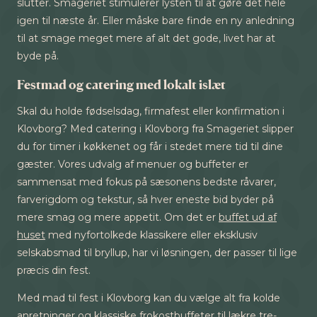
slutter. Smageriet stimulerer lysten til at gøre det hele
igen til næste år. Eller måske bare finde en ny anledning
til at smage meget mere af alt det gode, livet har at
byde på.
Festmad og catering med lokalt islæt
Skal du holde fødselsdag, firmafest eller konfirmation i
Klovborg? Med catering i Klovborg fra Smageriet slipper
du for timer i køkkenet og får i stedet mere tid til dine
gæster. Vores udvalg af menuer og buffeter er
sammensat med fokus på sæsonens bedste råvarer,
farverigdom og tekstur, så hver eneste bid byder på
mere smag og mere appetit. Om det er
buffet ud af
huset
med nyfortolkede klassikere eller eksklusiv
selskabsmad til bryllup, har vi løsningen, der passer til lige
præcis din fest.
Med mad til fest i Klovborg kan du vælge alt fra kolde
anretninger og klassiske frokostbuffeter til lækre tre-