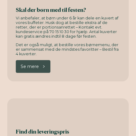
Skal der børn med til festen?
Vi anbefaler, at børn under 6 år kan dele en kuvert af
vores buffeter. Husk dog at bestille ekstra af de
retter, der er portionsanrettet – Kontakt evt.
kundeservice på 70 15 10 30 for hjælp. Antal kuverter
kan gratis ændres indtil 8 dage før festen.
Det er også muligt, at bestille vores børnemenu, der
er sammensat med de mindstes favoritter – Bestil fra
4 kuverter.
Se mere
Find din leveringspris