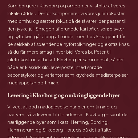
Som borgere i Klovborg og omegn er vi stolte af vores
lokale rødder. Derfor komponerer vi vores julefrokoster
med omhu og sætter fokus på de råvarer, der passer til
den jyske jul. Smagen af brunede kartofler, sprød svær
og syltekød går aldrig af mode, men hos Smageriet får
de selskab af spændende nyfortolkninger og ekstra knas,
så du får mere smag i hver bid. Vores buffeter til
julefrokost ud af huset Klovborg er sammensat, så der
både er klassisk sild, leverpostej med sprøde
baconstykker og varianter som krydrede medisterpølser
med appelsin og timian.
Levering i Klovborg og omkringliggende byer
Vi ved, at god madoplevelse handler om timing og
nærvær, så vi leverer til din adresse i Klovborg – samt de
nærliggende byer som Ikast, Herning, Bording,
Hammerum og Silkeborg – præcis på det aftalte
tidspunkt. Smageriet er en oplevelse, man ikke glemmer