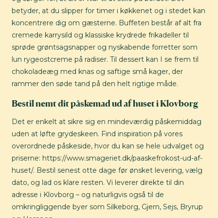
betyder, at du slipper for timer i køkkenet og i stedet kan
koncentrere dig om gæsterne. Buffeten består af alt fra
cremede karrysild og klassiske krydrede frikadeller til
sprøde grøntsagsnapper og nyskabende forretter som
lun rygeostcreme på radiser. Til dessert kan I se frem til
chokoladeæg med knas og saftige små kager, der
rammer den søde tand på den helt rigtige måde.
Bestil nemt dit påskemad ud af huset i Klovborg
Det er enkelt at sikre sig en mindeværdig påskemiddag
uden at løfte grydeskeen. Find inspiration på vores
overordnede påskeside, hvor du kan se hele udvalget og
priserne: https://www.smageriet.dk/paaskefrokost-ud-af-
huset/. Bestil senest otte dage før ønsket levering, vælg
dato, og lad os klare resten. Vi leverer direkte til din
adresse i Klovborg – og naturligvis også til de
omkringliggende byer som Silkeborg, Gjern, Sejs, Bryrup