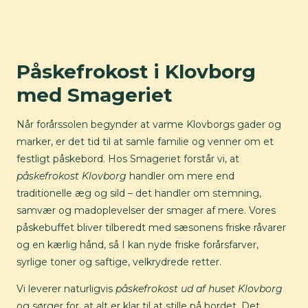
Påskefrokost i Klovborg
med Smageriet
Når forårssolen begynder at varme Klovborgs gader og
marker, er det tid til at samle familie og venner om et
festligt påskebord. Hos Smageriet forstår vi, at
påskefrokost Klovborg
handler om mere end
traditionelle æg og sild – det handler om stemning,
samvær og madoplevelser der smager af mere. Vores
påskebuffet bliver tilberedt med sæsonens friske råvarer
og en kærlig hånd, så I kan nyde friske forårsfarver,
syrlige toner og saftige, velkrydrede retter.
Vi leverer naturligvis
påskefrokost ud af huset Klovborg
og sørger for, at alt er klar til at stille på bordet. Det