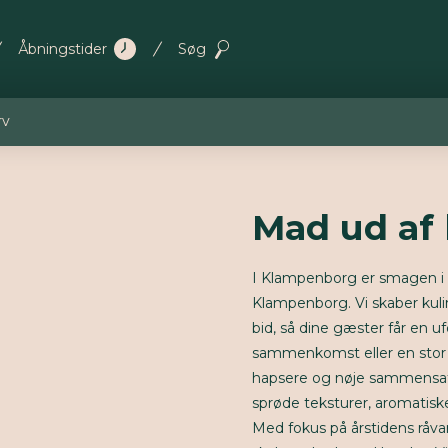
Åbningstider
Søg
rv
Mad ud af
I Klampenborg er smagen i 
Klampenborg. Vi skaber kuli
bid, så dine gæster får en 
sammenkomst eller en stor r
hapsere og nøje sammensatt
sprøde teksturer, aromatiske 
Med fokus på årstidens råvar