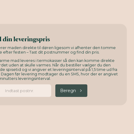
 din leveringspris
verer maden direkte til døren ligesom vi afhenter den tomme
e efter festen – Tast dit postnummer og find din pris.
arme mad leveres i termokasser så den kan komme direkte
det uden at skulle varmes. Når du bestiller vælger du den
e spisetid og vi angiver et leveringsinterval på 1,5 time ud fra
. Dagen før levering modtager du en SMS, hvor der er angivet
minutters leveringsinterval.
Beregn