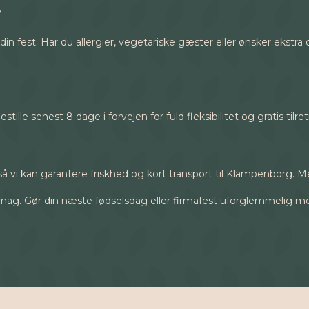
?
e før din fest. Har du allergier, vegetariske gæster eller ønsker eks
tille senest 8 dage i forvejen for fuld fleksibilitet og gratis tilre
så vi kan garantere friskhed og kort transport til Klampenborg. M
g. Gør din næste fødselsdag eller firmafest uforglemmelig med