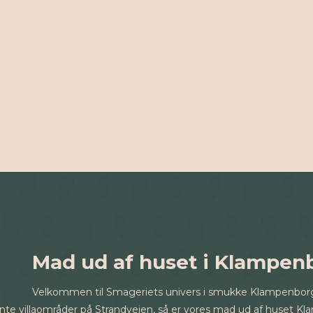
Mad ud af huset i Klampen
Velkommen til Smageriets univers i smukke Klampenborg
egante villaområder på Strandvejen, så er vores mad ud af huset