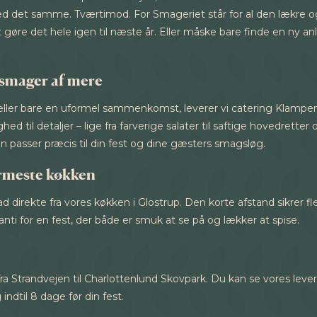
det samme. Tværtimod. For Smageriet står for al den lækre og i
at gøre det hele igen til næste år. Eller måske bare finde en ny a
 smager af mere
eller bare en uformel sammenkomst, leverer vi catering Klamp
 til detaljer – lige fra farverige salater til saftige hovedrett
 passer præcis til din fest og dine gæsters smagsløg.
nærmeste køkken
ad direkte fra vores køkken i Glostrup. Den korte afstand sikrer f
nti for en fest, der både er smuk at se på og lækker at spise.
a Strandvejen til Charlottenlund Skovpark. Du kan se vores leve
 indtil 8 dage før din fest.