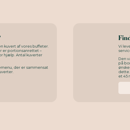
?
Find
n kuvert af vores buffeter.
Vi le
er er portionsanrettet –
servic
or hjælp. Antal kuverter
Den v
på bor
rnemenu, der er sammensat
ønsked
uverter.
dette
et 45 