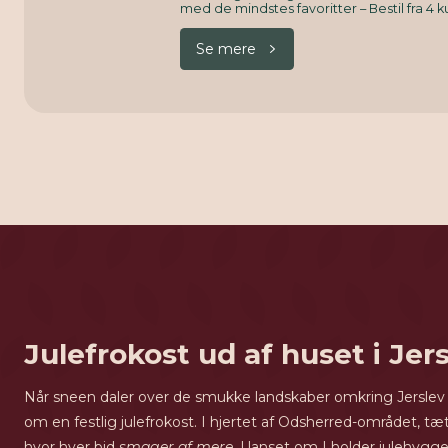
med de mindstes favoritter – Bestil fra 4 k
Se mere
Julefrokost ud af huset i Jer
Når sneen daler over de smukke landskaber omkring Jerslev Sjæ
om en festlig julefrokost. I hjertet af Odsherred-området, t
hvor hver bid
smager af mere
. Uanset om I holder julehygge i