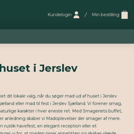
Kundelogin
Min bestilling
huset i Jerslev
et dit lokale valg, når du søger mad ud af huset i Jerslev
jælland eller mad til fest i Jerslev Sjælland. Vi forener smag,
aturlige karakter i hver eneste ret. Med Smageriets buffet,
er anledning skaber vi Madoplevelser der smager af mere.
rustik havefest, en elegant reception eller et
ørger vi for, at maden pirrer appetitten og skaber glæde