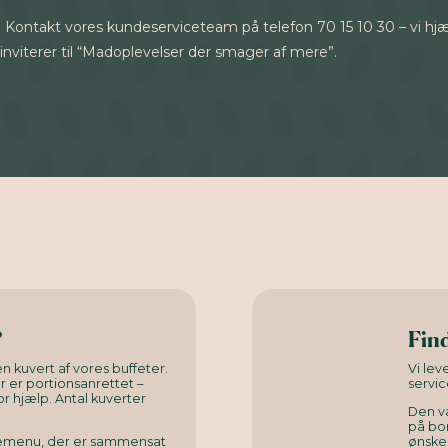
ng? Kontakt vores kundeserviceteam på telefon 70 15 10 30 – vi hjæ
inviterer til “Madoplevelser der smager af mere”.
?
Find
n kuvert af vores buffeter.
Vi le
er er portionsanrettet –
servic
or hjælp. Antal kuverter
Den v
på bor
rnemenu, der er sammensat
ønsked