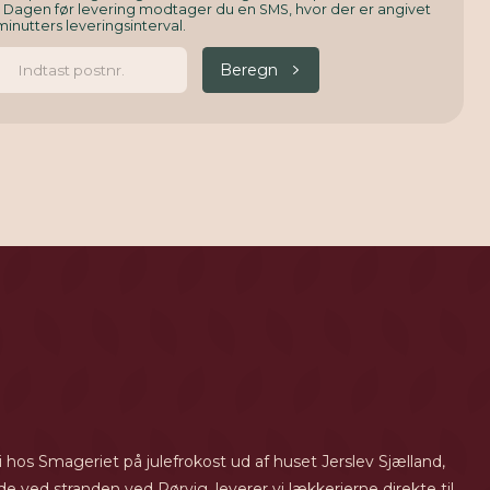
. Dagen før levering modtager du en SMS, hvor der er angivet
minutters leveringsinterval.
Beregn
 hos Smageriet på julefrokost ud af huset Jerslev Sjælland,
de ved stranden ved Rørvig, leverer vi lækkerierne direkte til