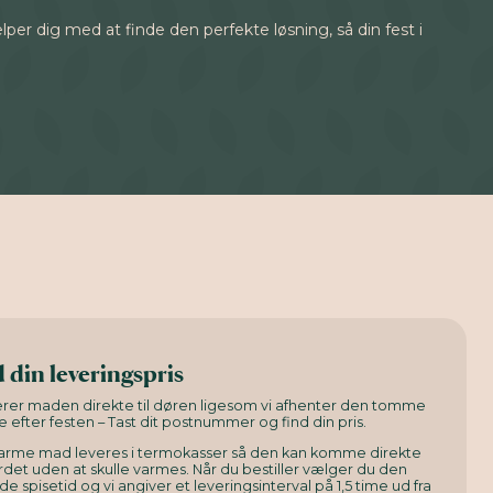
lper dig med at finde den perfekte løsning, så din fest i
 din leveringspris
verer maden direkte til døren ligesom vi afhenter den tomme
e efter festen – Tast dit postnummer og find din pris.
arme mad leveres i termokasser så den kan komme direkte
det uden at skulle varmes. Når du bestiller vælger du den
e spisetid og vi angiver et leveringsinterval på 1,5 time ud fra