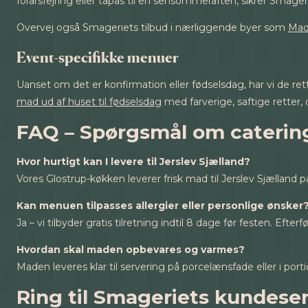
forårsfejring eller tapas til en sensommeraften, sikrer Smag
Overvej også Smageriets tilbud i nærliggende byer som
Mad
Event-specifikke menuer
Uanset om det er konfirmation eller fødselsdag, har vi de re
mad ud af huset til fødselsdag
med farverige, saftige retter
FAQ – Spørgsmål om catering
Hvor hurtigt kan I levere til Jerslev Sjælland?
Vores Glostrup-køkken leverer frisk mad til Jerslev Sjælland 
Kan menuen tilpasses allergier eller personlige ønsker
Ja – vi tilbyder gratis tilretning indtil 8 dage før festen. Ef
Hvordan skal maden opbevares og varmes?
Maden leveres klar til servering på porcelænsfade eller i por
Ring til Smageriets kundese