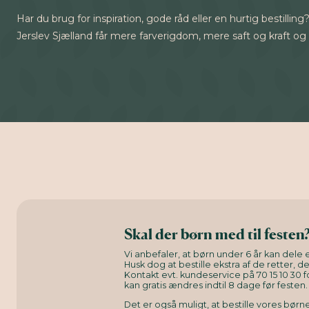
Har du brug for inspiration, gode råd eller en hurtig bestilli
Jerslev Sjælland får mere farverigdom, mere saft og kraft og 
Skal der børn med til festen
Vi anbefaler, at børn under 6 år kan dele e
Husk dog at bestille ekstra af de retter, d
Kontakt evt. kundeservice på 70 15 10 30 f
kan gratis ændres indtil 8 dage før festen.
Det er også muligt, at bestille vores bø