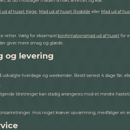
eriet, at du modtager maden smukt anrettet og klar.
 ud af huset Køge
,
Mad ud af huset Roskilde
eller
Mad ud af hu
tte retter. Vælg for eksempel
konfirmationsmad ud af huset
for e
, der giver mere smag og glæde.
 og levering
på udvalgte hverdage og weekender. Bestil senest 4 dage før, elle
?
terfølgende tilretninger kan stadig arrangeres mod et mindre hasteti
tionsanretninger. Hvis noget kræver opvarmning, medfølger en enke
rvice