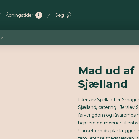
Åbningstider
Søg
rv
Mad ud af 
Sjælland
I Jerslev Sjælland er Smageri
Sjælland, catering i Jerslev S
farverigdom og råvarernes n
hapsere og menuer til enhv
Uanset om du planlægger en 
familiefødselsdagsselskab, s