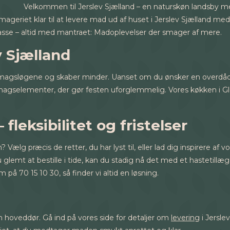
Velkommen til Jerslev Sjælland – en naturskøn landsby m
Smageriet klar til at levere mad ud af huset i Jerslev Sjælland 
lasse – altid med mantraet: Madoplevelser der smager af mere.
v Sjælland
er smagsløgene og skaber minder. Uanset om du ønsker en overdåd
magselementer, der gør festen uforglemmelig. Vores køkken i Glostr
 fleksibilitet og fristelser
 Vælg præcis de retter, du har lyst til, eller lad dig inspirere af
u glemt at bestille i tide, kan du stadig nå det med et hastetillæg
på 70 15 10 30, så finder vi altid en løsning.
 din hoveddør. Gå ind på vores side for detaljer om
levering
i Jersle