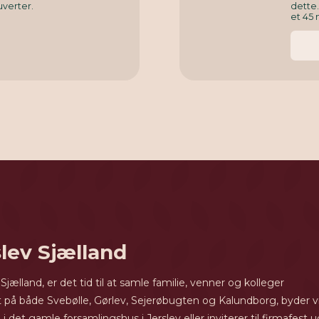
uverter.
dette
et 45 
slev Sjælland
lland, er det tid til at samle familie, venner og kolleger
æt på både Svebølle, Gørlev, Sejerøbugten og Kalundborg, byder vi
 det gamle forsamlingshus i Jerslev eller inviterer til firmafest u