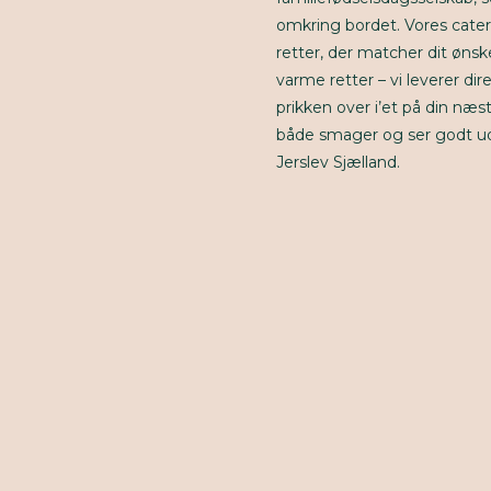
omkring bordet. Vores cateri
retter, der matcher dit ønske
varme retter – vi leverer dir
prikken over i’et på din næs
både smager og ser godt ud
Jerslev Sjælland.