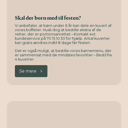
Skal der børn med til festen?
Vi anbefaler, at børn under 6 år kan dele en kuvert af
vores buffeter. Husk dog at bestille ekstra af de
retter, der er portionsanrettet – Kontakt evt.
kundeservice på 70 15 10 30 for hjælp. Antal kuverter
kan gratis ændres indtil 8 dage før festen.
Det er også muligt, at bestille vores børnemenu, der
er sammensat med de mindstes favoritter – Bestil fra
4 kuverter.
Se mere