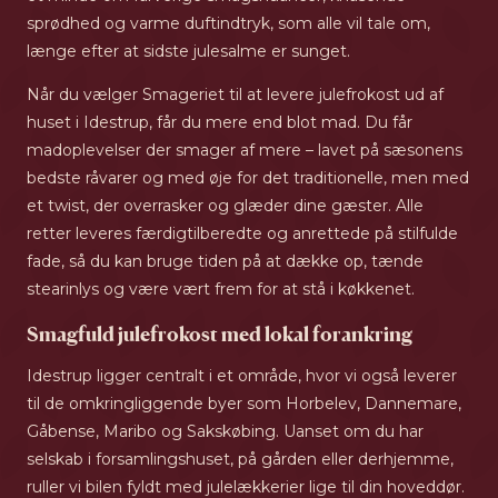
sprødhed og varme duftindtryk, som alle vil tale om,
længe efter at sidste julesalme er sunget.
Når du vælger Smageriet til at levere julefrokost ud af
huset i Idestrup, får du mere end blot mad. Du får
madoplevelser der smager af mere – lavet på sæsonens
bedste råvarer og med øje for det traditionelle, men med
et twist, der overrasker og glæder dine gæster. Alle
retter leveres færdigtilberedte og anrettede på stilfulde
fade, så du kan bruge tiden på at dække op, tænde
stearinlys og være vært frem for at stå i køkkenet.
Smagfuld julefrokost med lokal forankring
Idestrup ligger centralt i et område, hvor vi også leverer
til de omkringliggende byer som Horbelev, Dannemare,
Gåbense, Maribo og Sakskøbing. Uanset om du har
selskab i forsamlingshuset, på gården eller derhjemme,
ruller vi bilen fyldt med julelækkerier lige til din hoveddør.