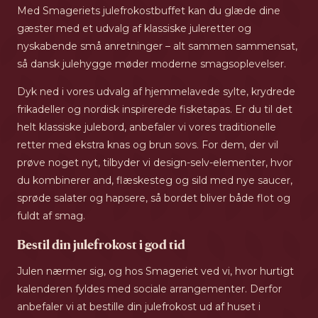
Med Smageriets julefrokostbuffet kan du glæde dine
gæster med et udvalg af klassiske juleretter og
nyskabende små anretninger – alt sammen sammensat,
så dansk julehygge møder moderne smagsoplevelser.
Dyk ned i vores udvalg af hjemmelavede sylte, krydrede
frikadeller og nordisk inspirerede fisketapas. Er du til det
helt klassiske julebord, anbefaler vi vores traditionelle
retter med ekstra knas og brun sovs. For dem, der vil
prøve noget nyt, tilbyder vi design-selv-elementer, hvor
du kombinerer and, flæskesteg og sild med nye saucer,
sprøde salater og hapsere, så bordet bliver både flot og
fuldt af smag.
Bestil din julefrokost i god tid
Julen nærmer sig, og hos Smageriet ved vi, hvor hurtigt
kalenderen fyldes med sociale arrangementer. Derfor
anbefaler vi at bestille din julefrokost ud af huset i