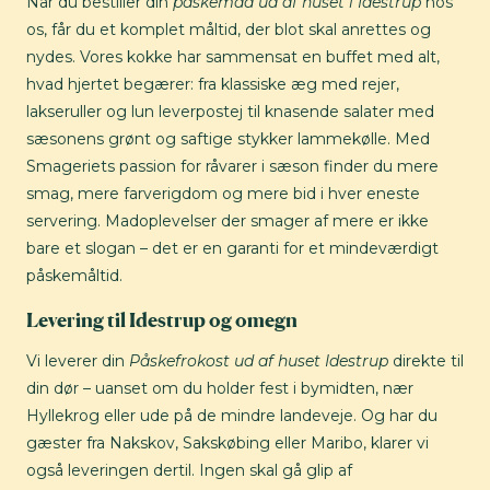
Når du bestiller din
påskemad ud af huset i Idestrup
hos
os, får du et komplet måltid, der blot skal anrettes og
nydes. Vores kokke har sammensat en buffet med alt,
hvad hjertet begærer: fra klassiske æg med rejer,
lakseruller og lun leverpostej til knasende salater med
sæsonens grønt og saftige stykker lammekølle. Med
Smageriets passion for råvarer i sæson finder du mere
smag, mere farverigdom og mere bid i hver eneste
servering. Madoplevelser der smager af mere er ikke
bare et slogan – det er en garanti for et mindeværdigt
påskemåltid.
Levering til Idestrup og omegn
Vi leverer din
Påskefrokost ud af huset Idestrup
direkte til
din dør – uanset om du holder fest i bymidten, nær
Hyllekrog eller ude på de mindre landeveje. Og har du
gæster fra Nakskov, Sakskøbing eller Maribo, klarer vi
også leveringen dertil. Ingen skal gå glip af