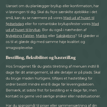
Uanset om du planlægger bryllup eller konfirmation, har
vi løsningen til dig. Skal du fejre særskilte øjeblikke i det
små, kan du se nærmere på vores
Mad ud af huset til
fødselsdag
eller for romantiske bryllupsfester vores
Mad
ud af huset til bryllup
. Bor du også i nærheden af
Nykøbing Falster
,
Maribo
eller
Sakskøbing
? Så glæder vi
os til at glæde dig med samme høje kvalitet og
smagsoplevelse.
Bestilling, fleksibilitet og hastetillæg
Hos Smageriet får du gratis tilretning af menuen indtil 8
dage før dit arrangement, så alle detaljer er på plads. Skal
du bruge maden hurtigere, tilføjes et hastetillæg for
ordrer bestilt mindre end 8 dage før leveringsdatoen.
Bemærk, at sidste frist for bestilling er 4 dage før, men
kontakt os gerne ved særlige ønsker eller nødsituationer.
Har du spørgsmål til priser eller sammensætning af din