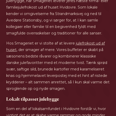
julehygge, når Smageriet leverer jeres næste firma- eller
familiejulefrokost ud af huset Hvidovre. Som lokale
kender vi omgivelserne fra Strandmarksvej og ned til
Avedøre Stationsby, og vi sørger for, at I kan samle
kollegaer eller familie til en begivenhed fyldt med
smagfulde overraskelser og traditioner for alle sanser.
Hos Smageriet er vi stolte af at levere
julefrokost ud af
huset
, der smager af mere. Vores buffeter er skabt på
sæsonens bedste råvarer og kombinerer klassiske
danske julefavoritter med et moderne tvist. Tænk sprød
svær, saftige sild, brunede kartofler med karameliseret
knas og hjemmelavet leverpostej med et hint af ristede
krydderier – alt sammen anrettet, så I kun skal varme det
sproglende op og nyde smagen.
Lokalt tilpasset julehygge
Som en del af lokalsamfundet i Hvidovre forstår vi, hvor
vigtigt det er at skabe varme rammer og gode minder.