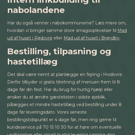
nabolandene
Har du også venner i nabokommunerne? Læs mere om,
hvordan vi bringer samme store smagsoplevelser til
Mad
ud af huset i Rødovre
eller
Mad ud af huset i Brøndby
.
Bestilling, tilpasning og
hastetillæg
Det skal være nemt at planlægge en fejring i Hvidovre.
Derfor tilbyder vi gratis tilretning af menuen frem til 8
dage før din fest. Har du brug for hurtig hjælp eller
ønsker du at ændre gæstelisten i sidste øjeblik,
pålægges et mindre hastetillæg ved bestilling under 8
dage før leveringsdato. Vores seneste
bestillingstidspunkt er 4 dage før, men ring gerne til
kundeservice på 70 15 10 30 for at høre om eventuelle
undtagelser eller smart hurtig levering samme dag.