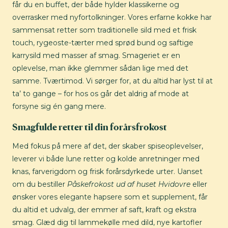
får du en buffet, der både hylder klassikerne og
overrasker med nyfortolkninger. Vores erfarne kokke har
sammensat retter som traditionelle sild med et frisk
touch, rygeoste-tærter med sprød bund og saftige
karrysild med masser af smag. Smageriet er en
oplevelse, man ikke glemmer sådan lige med det
samme. Tværtimod. Vi sørger for, at du altid har lyst til at
ta’ to gange – for hos os går det aldrig af mode at
forsyne sig én gang mere.
Smagfulde retter til din forårsfrokost
Med fokus på mere af det, der skaber spiseoplevelser,
leverer vi både lune retter og kolde anretninger med
knas, farverigdom og frisk forårsdyrkede urter. Uanset
om du bestiller
Påskefrokost ud af huset Hvidovre
eller
ønsker vores elegante hapsere som et supplement, får
du altid et udvalg, der emmer af saft, kraft og ekstra
smag. Glæd dig til lammekølle med dild, nye kartofler