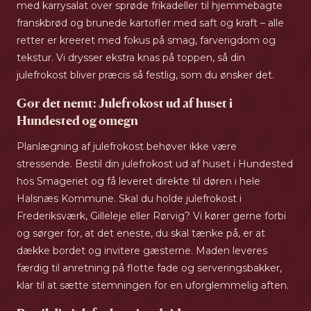
med karrysalat over sprøde frikadeller til hjemmebagte
franskbrød og brunede kartofler med saft og kraft – alle
retter er kreeret med fokus på smag, farverigdom og
tekstur. Vi drysser ekstra knas på toppen, så din
julefrokost bliver præcis så festlig, som du ønsker det.
Gør det nemt: Julefrokost ud af huset i
Hundested og omegn
Planlægning af julefrokost behøver ikke være
stressende. Bestil din julefrokost ud af huset i Hundested
hos Smageriet og få leveret direkte til døren i hele
Halsnæs Kommune. Skal du holde julefrokost i
Frederiksværk, Gilleleje eller Rørvig? Vi kører gerne forbi
og sørger for, at det eneste, du skal tænke på, er at
dække bordet og invitere gæsterne. Maden leveres
færdig til anretning på flotte fade og serveringsbakker,
klar til at sætte stemningen for en uforglemmelig aften.