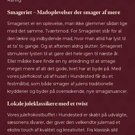
Rørvig.
Smageriet – Madoplevelser der smager af mere
Smageriet er en oplevelse, man ikke glemmer sådan lige
med det samme. Tværtimod. For Smageriet står for al
den lækre og indbydende mad, hvor man altid har lyst til
at ta’ to gange. Og at aftenen aldrig slutter. Smageriet
stimulerer lysten til at gøre det hele igen til næste år.
Eller måske bare finde en ny anledning til at smage
meget mere af alt det gode, livet har at byde på. Med
vores julefrokost ud af huset i Hundested får du et
festmåltid, som både smager af julens traditionelle
krydderier og byder på overraskende, nye smagsnuancer.
Lokale juleklassikere med et twist
Vores julefrokostbuffet i Hundested er skabt på udvalgte,
sæsonens råvarer, der giver den velkendte julemad et
ekstra touch af kvalitet og kreativitet. Fra klassisk sild