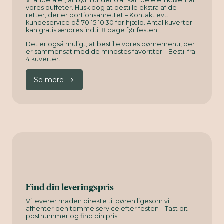
Vi anbefaler, at børn under 6 år kan dele en kuvert af
vores buffeter. Husk dog at bestille ekstra af de
retter, der er portionsanrettet – Kontakt evt.
kundeservice på 70 15 10 30 for hjælp. Antal kuverter
kan gratis ændres indtil 8 dage før festen.
Det er også muligt, at bestille vores børnemenu, der
er sammensat med de mindstes favoritter – Bestil fra
4 kuverter.
Se mere
Find din leveringspris
Vi leverer maden direkte til døren ligesom vi
afhenter den tomme service efter festen – Tast dit
postnummer og find din pris.