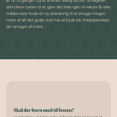
at ta’ to gange. Og at aftenen aldrig slutter. Smageriet
stimulerer lysten til at gøre det hele igen til næste år eller
måske bare finde en ny anledning til at smage meget
mere af alt det gode, livet har at byde på. Madoplevelser
der smager af mere.
Skal der børn med til festen?