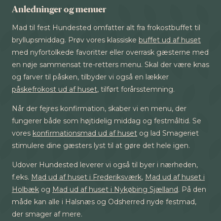
Anledninger og menuer
Mad til fest Hundested omfatter alt fra frokostbuffet til
bryllupsmiddag. Prøv vores klassiske
buffet ud af huset
med nyfortolkede favoritter eller overrask gæsterne med
en nøje sammensat tre-retters menu. Skal der være knas
og farver til påsken, tilbyder vi også en lækker
påskefrokost ud af huset
, tilført forårsstemning.
Når der fejres konfirmation, skaber vi en menu, der
fungerer både som højtidelig middag og festmåltid. Se
vores
konfirmationsmad ud af huset
og lad Smageriet
stimulere dine gæsters lyst til at gøre det hele igen.
Udover Hundested leverer vi også til byer i nærheden,
f.eks.
Mad ud af huset i Frederiksværk
,
Mad ud af huset i
Holbæk
og
Mad ud af huset i Nykøbing Sjælland
. På den
måde kan alle i Halsnæs og Odsherred nyde festmad,
der smager af mere.