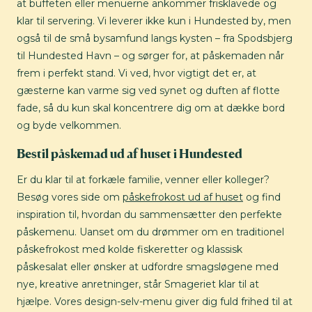
at buffeten eller menuerne ankommer frisklavede og
klar til servering. Vi leverer ikke kun i Hundested by, men
også til de små bysamfund langs kysten – fra Spodsbjerg
til Hundested Havn – og sørger for, at påskemaden når
frem i perfekt stand. Vi ved, hvor vigtigt det er, at
gæsterne kan varme sig ved synet og duften af flotte
fade, så du kun skal koncentrere dig om at dække bord
og byde velkommen.
Bestil påskemad ud af huset i Hundested
Er du klar til at forkæle familie, venner eller kolleger?
Besøg vores side om
påskefrokost ud af huset
og find
inspiration til, hvordan du sammensætter den perfekte
påskemenu. Uanset om du drømmer om en traditionel
påskefrokost med kolde fiskeretter og klassisk
påskesalat eller ønsker at udfordre smagsløgene med
nye, kreative anretninger, står Smageriet klar til at
hjælpe. Vores design-selv-menu giver dig fuld frihed til at