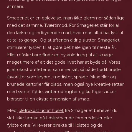
af mere.
Smageriet er en oplevelse, man ikke glemmer sådan lige
med det samme. Tværtimod. For Smageriet står for al
den lækre og indbydende mad, hvor man altid har lyst til
at ta’ to gange. Og at aftenen aldrig slutter. Smageriet
stimulerer lysten til at gøre det hele igen til næste år.
Eller måske bare finde en ny anledning til at smage
meget mere af alt det gode, livet har at byde på. Vores
julefrokost buffeter er sammensat, så både traditionelle
favoritter som krydret medister, sprøde frikadeller og
brunede kartofler får plads, men også nye kreative retter
med syrnet fløde, vinterrodfrugter og kraftige saucer
bidrager til en ekstra dimension af smag.
Med
julefrokost ud af huset
fra Smageriet behøver du
slet ikke tænke på tidskrævende forberedelser eller
fyldte ovne. Vi leverer direkte til Holsted og de