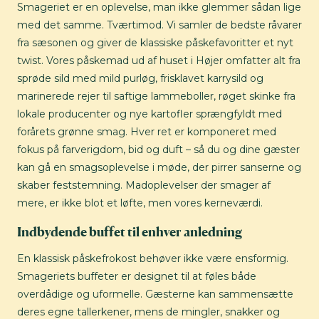
Smageriet er en oplevelse, man ikke glemmer sådan lige
med det samme. Tværtimod. Vi samler de bedste råvarer
fra sæsonen og giver de klassiske påskefavoritter et nyt
twist. Vores påskemad ud af huset i Højer omfatter alt fra
sprøde sild med mild purløg, frisklavet karrysild og
marinerede rejer til saftige lammeboller, røget skinke fra
lokale producenter og nye kartofler sprængfyldt med
forårets grønne smag. Hver ret er komponeret med
fokus på farverigdom, bid og duft – så du og dine gæster
kan gå en smagsoplevelse i møde, der pirrer sanserne og
skaber feststemning. Madoplevelser der smager af
mere, er ikke blot et løfte, men vores kerneværdi.
Indbydende buffet til enhver anledning
En klassisk påskefrokost behøver ikke være ensformig.
Smageriets buffeter er designet til at føles både
overdådige og uformelle. Gæsterne kan sammensætte
deres egne tallerkener, mens de mingler, snakker og