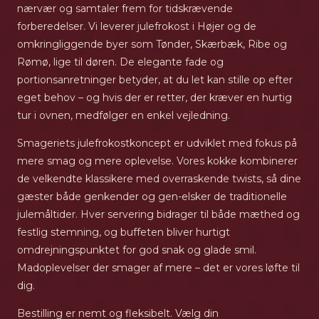
nærvær og samtaler frem for tidskrævende
forberedelser. Vi leverer julefrokost i Højer og de
omkringliggende byer som Tønder, Skærbæk, Ribe og
Rømø, lige til døren. De elegante fade og
portionsanretninger betyder, at du let kan stille op efter
eget behov – og hvis der er retter, der kræver en hurtig
tur i ovnen, medfølger en enkel vejledning.
Smageriets julefrokostkoncept er udviklet med fokus på
mere smag og mere oplevelse. Vores kokke kombinerer
de velkendte klassikere med overraskende twists, så dine
gæster både genkender og gen-elsker de traditionelle
julemåltider. Hver servering bidrager til både mæthed og
festlig stemning, og buffeten bliver hurtigt
omdrejningspunktet for god snak og glade smil.
Madoplevelser der smager af mere – det er vores løfte til
dig.
Bestilling er nemt og fleksibelt. Vælg din