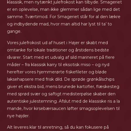
klassisk, men nytænkt julefrokost kan tilbyde. Smageriet
er en oplevelse, man ikke glemmer sådan lige med det
samme. Tværtimod. For Smageriet står for al den lækre
og indbydende mad, hvor man altid har lyst til ta’ to
gange.
Vores julefrokost ud af huset i Højer er skabt med
omtanke for lokale traditioner og årstidens bedste
råvarer. Start med et udvalg af sild marineret på flere
måder – fra klassisk karry til eksotisk miso – og nyd
herefter vores hjemmerørte fiskefileter og bløde
laksehapsere med frisk dild. De sprøde grønkålschips
giver et ekstra bid, mens brunede kartofler, flæskesteg
med sprød svær og saftigt medisterpølse skaber den
autentiske julestemning. Afslut med de klassiske ris a la
mande, hvor kirsebærsaucen løfter smagsoplevelsen til
nye højder.
Alt leveres klar til anretning, så du kan fokusere på