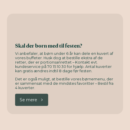
Skal der børn med til festen?
Vi anbefaler, at børn under 6 år kan dele en kuvert af
vores buffeter. Husk dog at bestille ekstra af de
retter, der er portionsanrettet – Kontakt evt.
kundeservice på 70 15 10 30 for hjælp. Antal kuverter
kan gratis ændres indtil 8 dage før festen.
Det er også muligt, at bestille vores børnemenu, der
er sammensat med de mindstes favoritter – Bestil fra
4 kuverter.
Se mere