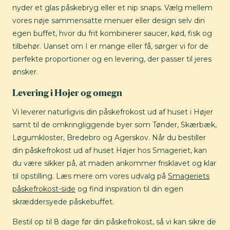
nyder et glas påskebryg eller et nip snaps. Vælg mellem
vores nøje sammensatte menuer eller design selv din
egen buffet, hvor du frit kombinerer saucer, kød, fisk og
tilbehør. Uanset om I er mange eller få, sørger vi for de
perfekte proportioner og en levering, der passer til jeres
ønsker.
Levering i Højer og omegn
Vi leverer naturligvis din påskefrokost ud af huset i Højer
samt til de omkringliggende byer som Tønder, Skærbæk,
Løgumkloster, Bredebro og Agerskov. Når du bestiller
din påskefrokost ud af huset Højer hos Smageriet, kan
du være sikker på, at maden ankommer frisklavet og klar
til opstilling. Læs mere om vores udvalg på
Smageriets
påskefrokost-side
og find inspiration til din egen
skræddersyede påskebuffet.
Bestil op til 8 dage før din påskefrokost, så vi kan sikre de