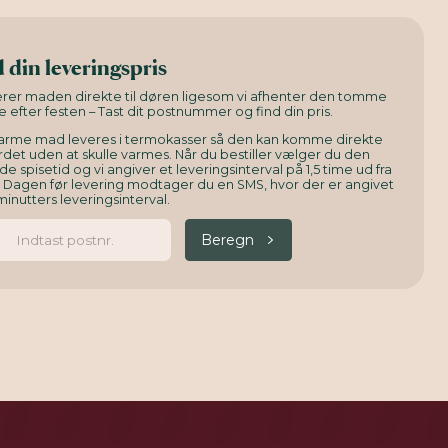
 din leveringspris
verer maden direkte til døren ligesom vi afhenter den tomme
e efter festen – Tast dit postnummer og find din pris.
arme mad leveres i termokasser så den kan komme direkte
det uden at skulle varmes. Når du bestiller vælger du den
e spisetid og vi angiver et leveringsinterval på 1,5 time ud fra
. Dagen før levering modtager du en SMS, hvor der er angivet
minutters leveringsinterval.
Beregn