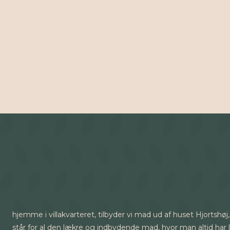
hjemme i villakvarteret, tilbyder vi mad ud af huset Hjort
står for al den lækre og indbydende mad, hvor man altid har lys