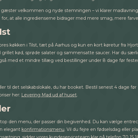
e gæster velkommen og nyde stemningen – vi klarer madlavningen
ke for, at alle ingredienserne bidrager med mere smag, mere far
lst
ra vores køkken i Tilst, tæt på Aarhus og kun en kort køretur fra H
d grillet kød, sprøde salater og sammensatte saucer. Har du særlig
gså med et mindre tillæg ved bestillinger under 8 dage før feste
ller til det selskabslokale, du har booket. Bestil senest 4 dage før 
riser her:
Levering Mad ud af huset
.
der
netop den menu, der passer din begivenhed. Du kan vælge entrecô
en elegant
konfirmationsmenu
. Vil du fejre en fødselsdag eller p
sætning, sidder vores kundeserviceteam klar på telefon 70 15 1