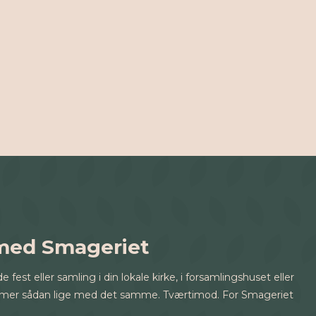
 med Smageriet
fest eller samling i din lokale kirke, i forsamlingshuset eller
glemmer sådan lige med det samme. Tværtimod. For Smageriet