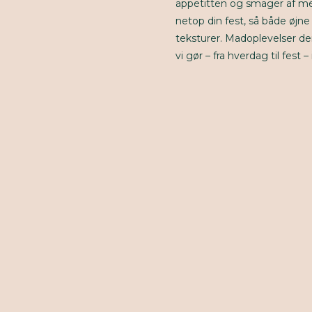
appetitten og smager af mer
netop din fest, så både øjn
teksturer. Madoplevelser der
vi gør – fra hverdag til fest 