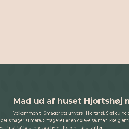
Mad ud af huset Hjortshøj
Velkommen til Smageriets univers i Hjortshøj. Skal du holde 
shøj, der smager af mere. Smageriet er en oplevelse, man ikke 
t til at ta’ to gange, og hvor aftenen aldrig slutter.