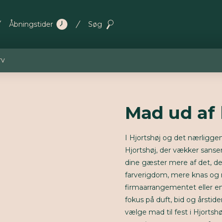
Åbningstider
Søg
rv
Mad ud af 
I Hjortshøj og det nærligg
Hjortshøj, der vækker sansern
dine gæster mere af det, d
farverigdom, mere knas og me
firmaarrangementet eller e
fokus på duft, bid og årstid
vælge mad til fest i Hjortshø