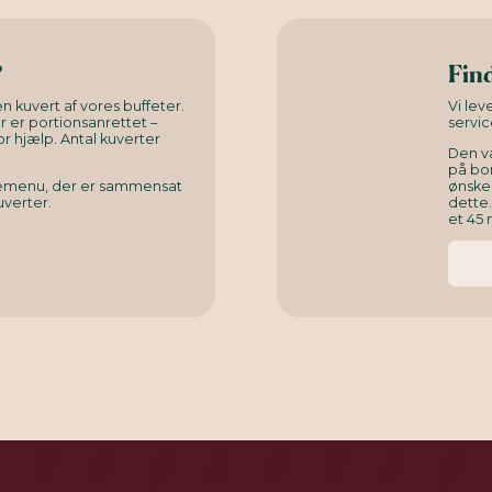
?
Find
n kuvert af vores buffeter.
Vi le
er er portionsanrettet –
servic
or hjælp. Antal kuverter
Den v
på bor
rnemenu, der er sammensat
ønsked
uverter.
dette
et 45 