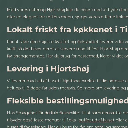
Med vores catering Hjortshøj kan du nøjes med at byde din
eller en elegant tre-retters menu, sørger vores erfarne kok
Lokalt friskt fra køkkenet i Ti
For at sikre den højeste kvalitet og fleksibilitet leverer vi f
kraft, så det bliver nemt at servere mad til fest Hjortshøj me
før arrangementet. Har du brug for hastemad, klarer vi det o
Levering i Hjortshøj
Vi leverer mad ud af huset i Hjortshøj direkte til din adresse e
helt op til 8 dage før uden merpris. Se mere om levering og p
Fleksible bestillingsmulighe
Hos Smageriet får du fuld fleksibilitet til at sammensætte 
tilbyder også faste menuer til f.eks.:
buffet ud af huset
eller 
huset til fødselsdag
. Har du brug for råd om antal og sammen