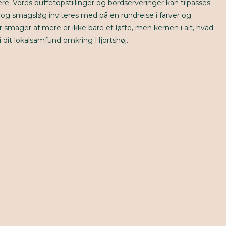
e. Vores buffetopstillinger og bordserveringer kan tilpasses
e og smagsløg inviteres med på en rundreise i farver og
 smager af mere er ikke bare et løfte, men kernen i alt, hvad
– i dit lokalsamfund omkring Hjortshøj.