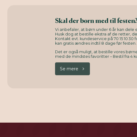
Skal der børn med til festen
Vi anbefaler, at børn under 6 år kan dele e
Husk dog at bestille ekstra af de retter, d
Kontakt evt. kundeservice på 70 15 10 30 f
kan gratis ændres indtil 8 dage før festen.
Det er også muligt, at bestille vores bø
med de mindstes favoritter – Bestil fra 4 k
Se mere