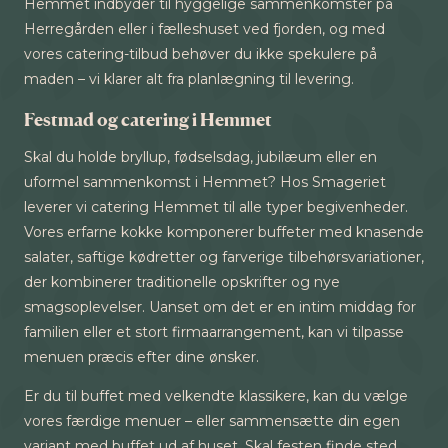
Hemmet indbyder til hyggelige sammenkomster på
Herregården eller i fælleshuset ved fjorden, og med
vores catering-tilbud behøver du ikke spekulere på
maden – vi klarer alt fra planlægning til levering.
Festmad og catering i Hemmet
Skal du holde bryllup, fødselsdag, jubilæum eller en
uformel sammenkomst i Hemmet? Hos Smageriet
leverer vi catering Hemmet til alle typer begivenheder.
Vores erfarne kokke komponerer buffeter med knasende
salater, saftige kødretter og farverige tilbehørsvariationer,
der kombinerer traditionelle opskrifter og nye
smagsoplevelser. Uanset om det er en intim middag for
familien eller et stort firmaarrangement, kan vi tilpasse
menuen præcis efter dine ønsker.
Er du til buffet med velkendte klassikere, kan du vælge
vores færdige menuer – eller sammensætte din egen
variant med
buffet ud af huset
. Skal festen finde sted