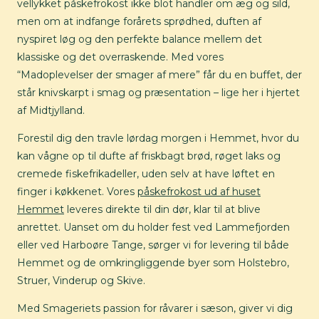
vellykket påskefrokost ikke blot handler om æg og sild,
men om at indfange forårets sprødhed, duften af
nyspiret løg og den perfekte balance mellem det
klassiske og det overraskende. Med vores
“Madoplevelser der smager af mere” får du en buffet, der
står knivskarpt i smag og præsentation – lige her i hjertet
af Midtjylland.
Forestil dig den travle lørdag morgen i Hemmet, hvor du
kan vågne op til dufte af friskbagt brød, røget laks og
cremede fiskefrikadeller, uden selv at have løftet en
finger i køkkenet. Vores
påskefrokost ud af huset
Hemmet
leveres direkte til din dør, klar til at blive
anrettet. Uanset om du holder fest ved Lammefjorden
eller ved Harboøre Tange, sørger vi for levering til både
Hemmet og de omkringliggende byer som Holstebro,
Struer, Vinderup og Skive.
Med Smageriets passion for råvarer i sæson, giver vi dig