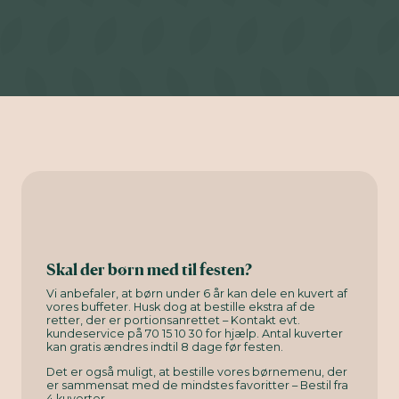
Skal der børn med til festen?
Vi anbefaler, at børn under 6 år kan dele en kuvert af
vores buffeter. Husk dog at bestille ekstra af de
retter, der er portionsanrettet – Kontakt evt.
kundeservice på 70 15 10 30 for hjælp. Antal kuverter
kan gratis ændres indtil 8 dage før festen.
Det er også muligt, at bestille vores børnemenu, der
er sammensat med de mindstes favoritter – Bestil fra
4 kuverter.