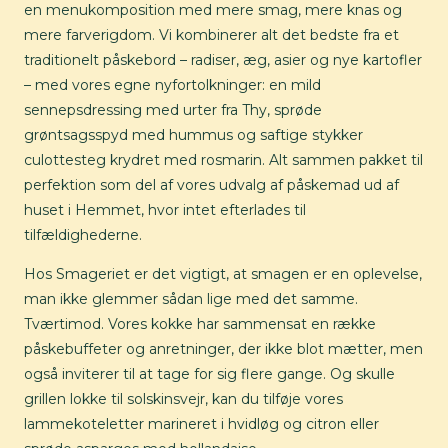
en menukomposition med mere smag, mere knas og
mere farverigdom. Vi kombinerer alt det bedste fra et
traditionelt påskebord – radiser, æg, asier og nye kartofler
– med vores egne nyfortolkninger: en mild
sennepsdressing med urter fra Thy, sprøde
grøntsagsspyd med hummus og saftige stykker
culottesteg krydret med rosmarin. Alt sammen pakket til
perfektion som del af vores udvalg af påskemad ud af
huset i Hemmet, hvor intet efterlades til
tilfældighederne.
Hos Smageriet er det vigtigt, at smagen er en oplevelse,
man ikke glemmer sådan lige med det samme.
Tværtimod. Vores kokke har sammensat en række
påskebuffeter og anretninger, der ikke blot mætter, men
også inviterer til at tage for sig flere gange. Og skulle
grillen lokke til solskinsvejr, kan du tilføje vores
lammekoteletter marineret i hvidløg og citron eller