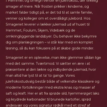
I Hemmet og omegn venter en julefrokost, der virkelig
smager af mere. Når frosten prikker i kinderne, og
mørket falder tidligt på, er det tid til at samle familie,
venner og kolleger om et overdådigt julebord. Hos
Smageriet leverer vi lækker julemad ud af huset til
Hemmet, Foulum, Skjern, Videbæk og de
omkringliggende landsbyer. Du behøver ikke bekymre
dig om planlægningen – vi står klar med en komplet
løsning, så du kan fokusere på at skabe gode minder.
Smageriet er en oplevelse, man ikke glemmer sådan lige
med det samme. Tværtimod. Vi sætter en ære i at
præsentere al den lækre og indbydende julemad, hvor
man altid har lyst til at ta’ to gange. Vores
julefrokostudvalg består både af velkendte klassikere og
moderne fortolkninger med ekstra knas og masser af
saft og kraft. Her er alt fra sprøde sild, hjemmerøget laks
og krydrede karbonader til brunede kartofler, sprød
andesvær og vores signatur rødkål med et strejf af