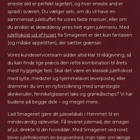
eneste sild er perfekt lageført, og hver eneste and er
sprød i sværen. Du vælger selv, om du vil have en
sammensat julebuffet fra vores faste menuer, eller om
du ønsker at skræddersy jeres helt egen julemenu. Med
julefrokost ud af huset
fra Smageriet er det kun fantasien
(og måske appetitten), der sætter grænser.
Vores kundeserviceteam sidder altid klar til rådgivning, så
du kan finde lige præcis den rette kombination til årets
mest hyggelige fest. Skal det være en klassisk julefrokost
med sylte, medister og hjemmelavet leverpostej, eller
drømmer du om en nyfortolkning med smørstegte
skinkeruller, fennikelglaseret laks og grønkålschips? Vi har
budene på begge dele – og meget mere.
Lad Smageriet gøre dit juleselskab i Hemmet til en
mindeværdig oplevelse. Få leveret julemad, der smager
af jul, direkte til din hoveddør. Med Smageriet ved roret
bliver julefrokosten en begivenhed, man taler om længe