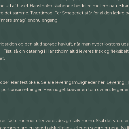
 mad ud af huset Hanstholm-skabende bindeled mellem naturskø
 det samme. Tværtimod. For Smageriet står for al den lækre og i
af “mere smag” endnu engang.
igstiden og den altid sprøde havluft, når man nyder kystens uds
 Tilst, så din catering i Hanstholm altid leveres frisk og fleksibe
et.
ddør eller festlokale. Se alle leveringsmuligheder her:
Levering i
ortionsanretninger. Hvis noget kræver en tur i ovnen, følger en
 faste menuer eller vores design-selv-menu. Skal det være en kla
 drømmer om en sprød påskefrokost eller en sommermenu fyldt me