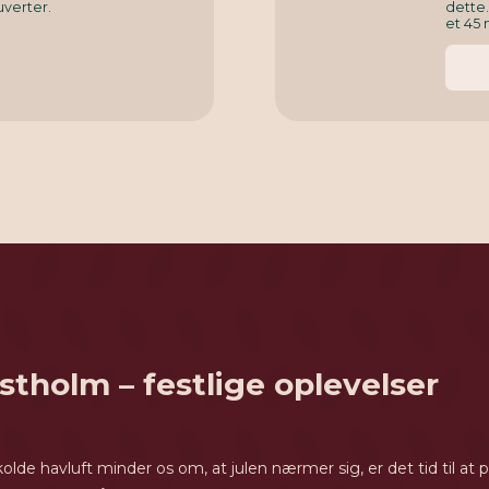
uverter.
dette
et 45 
stholm – festlige oplevelser
de havluft minder os om, at julen nærmer sig, er det tid til at 