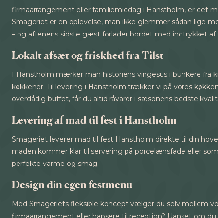
firmaarrangement eller familiemiddag i Hanstholm, er det
Smageriet er en oplevelse, man ikke glemmer sådan lige med
– og aftenens sidste gæst forlader bordet med indtrykket 
Lokalt afsæt og friskhed fra Tilst
I Hanstholm mærker man historiens vingesus i bunkere fra kr
køkkener. Til levering i Hanstholm trækker vi på vores køkken i
overdådig buffet, får du altid råvarer i sæsonens bedste kvalit
Levering af mad til fest i Hanstholm
Smageriet leverer mad til fest Hanstholm direkte til din hove
maden kommer klar til servering på porcelænsfade eller som p
perfekte varme og smag.
Design din egen festmenu
Med Smageriets fleksible koncept vælger du selv mellem vores
firmaarrangement eller hapsere til reception? Uanset om du