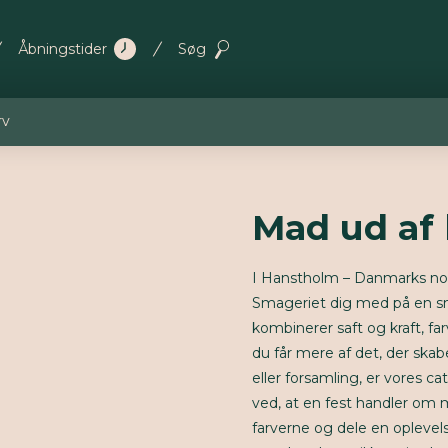
Åbningstider
Søg
rv
Mad ud af
I Hanstholm – Danmarks nord
Smageriet dig med på en s
kombinerer saft og kraft, f
du får mere af det, der skab
eller forsamling, er vores ca
ved, at en fest handler om
farverne og dele en oplevel