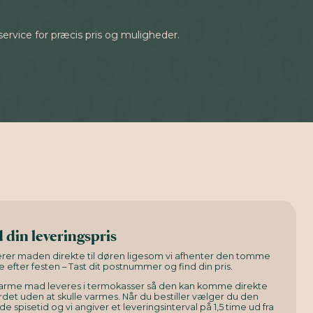
eservice for præcis pris og muligheder.
 din leveringspris
verer maden direkte til døren ligesom vi afhenter den tomme
e efter festen – Tast dit postnummer og find din pris.
arme mad leveres i termokasser så den kan komme direkte
det uden at skulle varmes. Når du bestiller vælger du den
e spisetid og vi angiver et leveringsinterval på 1,5 time ud fra