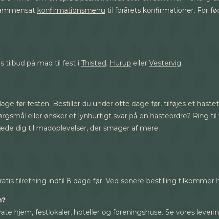
 sammensat
konfirmationsmenu
til forårets konfirmationer. For f
tilbud på mad til fest i
Thisted
,
Hurup
eller
Vestervig
.
age før festen. Bestiller du under otte dage før, tilføjes et hastetil
ål eller ønsker et lynhurtigt svar på en hasteordre? Ring til vor
de dig til madoplevelser, der smager af mere.
gratis tilretning indtil 8 dage før. Ved senere bestilling tilkommer 
m?
ivate hjem, festlokaler, hoteller og foreningshuse. Se vores lever