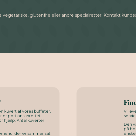
lge vegetariske, glutenfrie eller andre specialretter. Kontakt kund
?
Find
n kuvert af vores buffeter.
Vi le
er er portionsanrettet –
servic
or hjælp. Antal kuverter
Den v
på bor
rnemenu, der er sammensat
ønsked