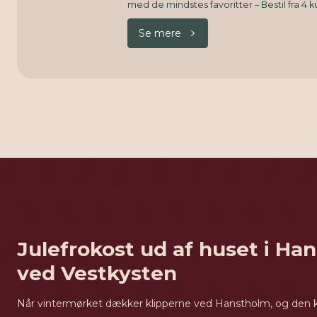
med de mindstes favoritter – Bestil fra 4 k
Se mere
Julefrokost ud af huset i Han
ved Vestkysten
Når vintermørket dækker klipperne ved Hanstholm, og den kol