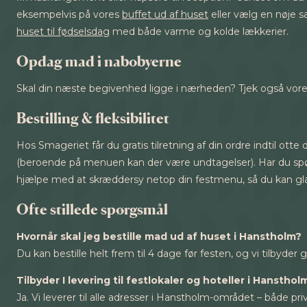
eksempelvis på vores
buffet ud af huset
eller vælg en nøje
huset til fødselsdag
med både varme og kolde lækkerier.
Opdag mad i nabobyerne
Skal din næste begivenhed ligge i nærheden? Tjek også vores 
Bestilling & fleksibilitet
Hos Smageriet får du gratis tilretning af din ordre indtil otte d
(beroende på menuen kan der være undtagelser). Har du spørgsm
hjælpe med at skræddersy netop din festmenu, så du kan glæ
Ofte stillede spørgsmål
Hvornår skal jeg bestille mad ud af huset i Hanstholm?
Du kan bestille helt frem til 4 dage før festen, og vi tilbyder 
Tilbyder I levering til festlokaler og hoteller i Hansthol
Ja. Vi leverer til alle adresser i Hanstholm-området – både pr