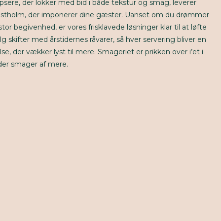
hapsere, der lokker med bid i både tekstur og smag, leverer
anstholm, der imponerer dine gæster. Uanset om du drømmer
tor begivenhed, er vores frisklavede løsninger klar til at løfte
skifter med årstidernes råvarer, så hver servering bliver en
e, der vækker lyst til mere. Smageriet er prikken over i’et i
der smager af mere.