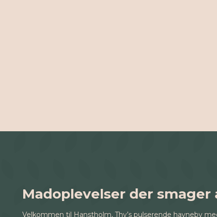
Madoplevelser der smager 
Velkommen til Hanstholm, Thy’s pulserende havneby med ste