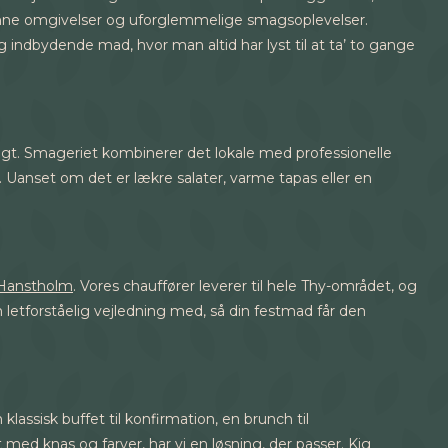
nne omgivelser og uforglemmelige smagsoplevelser.
ndbydende mad, hvor man altid har lyst til at ta’ to gange
igt. Smageriet kombinerer det lokale med professionelle
lt. Uanset om det er lækre salater, varme tapas eller en
 Hanstholm
. Vores chauffører leverer til hele Thy-området, og
 letforståelig vejledning med, så din festmad får den
ssisk buffet til konfirmation, en brunch til
d knas og farver, har vi en løsning, der passer. Kig