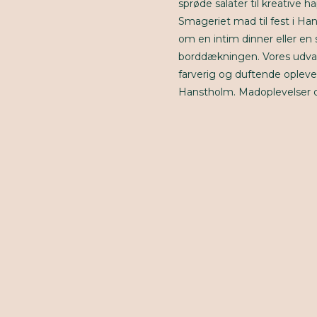
sprøde salater til kreative 
Smageriet mad til fest i H
om en intim dinner eller en s
borddækningen. Vores udvalg 
farverig og duftende oplevels
Hanstholm. Madoplevelser 