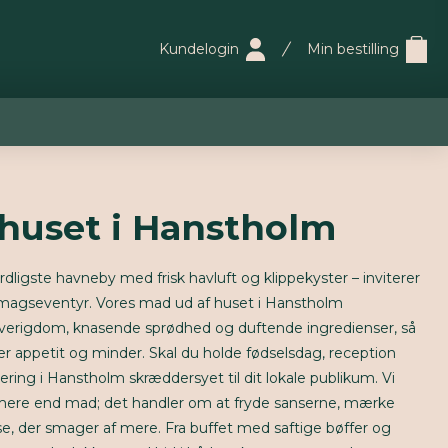
Kundelogin
Min bestilling
 huset i Hanstholm
ligste havneby med frisk havluft og klippekyster – inviterer
magseventyr. Vores mad ud af huset i Hanstholm
arverigdom, knasende sprødhed og duftende ingredienser, så
er appetit og minder. Skal du holde fødselsdag, reception
tering i Hanstholm skræddersyet til dit lokale publikum. Vi
 mere end mad; det handler om at fryde sanserne, mærke
se, der smager af mere. Fra buffet med saftige bøffer og