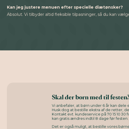
Kan jeg justere menuen efter specielle diætønsker?
Absolut. Vi tilbyder altid fleksible tilpasninger, så du kan væ
Skal der børn med til festen
Vi anbefaler, at børn under 6 år kan dele e
Husk dog at bestille ekstra af de retter, d
Kontakt evt. kundeservice på 70 15 10 30 f
kan gratis ændres indtil 8 dage før festen.
Det er også muligt, at bestille vores bø