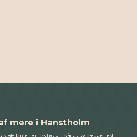
af mere i Hanstholm
jle klinter og frisk havluft. Når du planlægger fest,