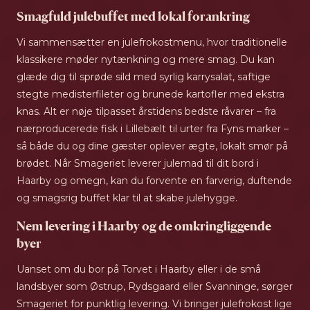
Smagfuld julebuffet med lokal forankring
Vi sammensætter en julefrokostmenu, hvor traditionelle
klassikere møder nytænkning og mere smag. Du kan
glæde dig til sprøde sild med syrlig karrysalat, saftige
stegte medisterfileter og brunede kartofler med ekstra
knas. Alt er nøje tilpasset årstidens bedste råvarer – fra
nærproducerede fisk i Lillebælt til urter fra Fyns marker –
så både du og dine gæster oplever ægte, lokalt smør på
brødet. Når Smageriet leverer julemad til dit bord i
Haarby og omegn, kan du forvente en farverig, duftende
og smagsrig buffet klar til at skabe julehygge.
Nem levering i Haarby og de omkringliggende
byer
Uanset om du bor på Torvet i Haarby eller i de små
landsbyer som Østrup, Rydsgaard eller Svanninge, sørger
Smageriet for punktlig levering. Vi bringer julefrokost lige