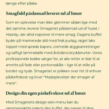
længe efter påske.
Smagfuld påskemad leveret ud af huset
Som en oplevelse man ikke glemmer sådan lige med
det samme, leverer Smageriet
påskemad ud af huset i
Haarby
, der altid inspirerer til mere smag. Dagens buffet
byder på marinerede sild med frisk purløg, røget laks
toppet med sprøde kapers, cremede æggeanretninger
og saftigt lammekølle med årstidens krydderurter. Vores
professionelle kokke sørger for, at alle retter er klar til at
anrette på fade eller portionsskåle – lige til at stille på
bordet og nyde. Smageriet er prikken over i’et til enhver
påskefrokost og lover “Madoplevelser der smager af
mere”.
Design din egen påskefrokost ud af huset
Med Smageriets design-selv-menu kan du
sammensætte præcis den buffet, der passer til dine