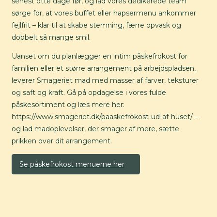
senest otte dage før, og lad vores dedikerede team
sørge for, at vores buffet eller hapsermenu ankommer
fejlfrit – klar til at skabe stemning, færre opvask og
dobbelt så mange smil.
Uanset om du planlægger en intim påskefrokost for
familien eller et større arrangement på arbejdspladsen,
leverer Smageriet mad med masser af farver, teksturer
og saft og kraft. Gå på opdagelse i vores fulde
påskesortiment og læs mere her:
https://www.smageriet.dk/paaskefrokost-ud-af-huset/ –
og lad madoplevelser, der smager af mere, sætte
prikken over dit arrangement.
Se påskefrokost menuerne her