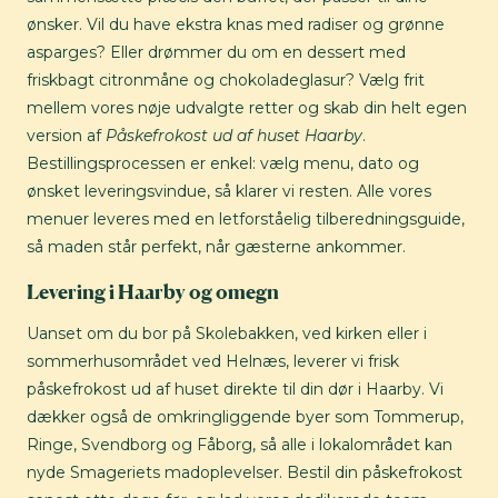
ønsker. Vil du have ekstra knas med radiser og grønne
asparges? Eller drømmer du om en dessert med
friskbagt citronmåne og chokoladeglasur? Vælg frit
mellem vores nøje udvalgte retter og skab din helt egen
version af
Påskefrokost ud af huset Haarby
.
Bestillingsprocessen er enkel: vælg menu, dato og
ønsket leveringsvindue, så klarer vi resten. Alle vores
menuer leveres med en letforståelig tilberedningsguide,
så maden står perfekt, når gæsterne ankommer.
Levering i Haarby og omegn
Uanset om du bor på Skolebakken, ved kirken eller i
sommerhusområdet ved Helnæs, leverer vi frisk
påskefrokost ud af huset direkte til din dør i Haarby. Vi
dækker også de omkringliggende byer som Tommerup,
Ringe, Svendborg og Fåborg, så alle i lokalområdet kan
nyde Smageriets madoplevelser. Bestil din påskefrokost