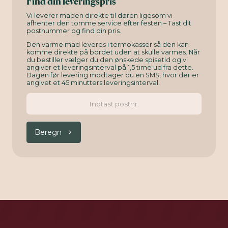
Find din leveringspris
Vi leverer maden direkte til døren ligesom vi
afhenter den tomme service efter festen – Tast dit
postnummer og find din pris.
Den varme mad leveres i termokasser så den kan
komme direkte på bordet uden at skulle varmes. Når
du bestiller vælger du den ønskede spisetid og vi
angiver et leveringsinterval på 1,5 time ud fra dette.
Dagen før levering modtager du en SMS, hvor der er
angivet et 45 minutters leveringsinterval.
Beregn