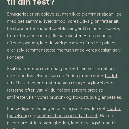
til din fest?
Smageriet er en oplevelse, man ikke glemmer sådan lige
med det samme. Tværtimod. Vores udvalg omfatter alt
fra store buffet-ud-af-huset-løsninger til mindre hapsere,
tre-retters menuer og firmafrokoster. Er du på udkig
efter inspiration, kan du vælge mellem færdige pakker
eller selv sammensætte menuen med vores design-selv-
koncept.
Skal det være en overdådig buffet til en konfirmation
eller rund fødselsdag, kan du finde glæde i vores
buffet
ud af huset
, hvor gæsterne kan mingle og kombinere
retterne efter lyst. Vil du hellere servere præcise
småretter, kan vores brunch- og frokostudvalg anbefales.
For særlige anledninger har vi også skræddersyet
mad til
fødselsdag
og
konfirmationsmad ud af huset
. Har du
planer om at fejre kærligheden, leverer vi også
mad til