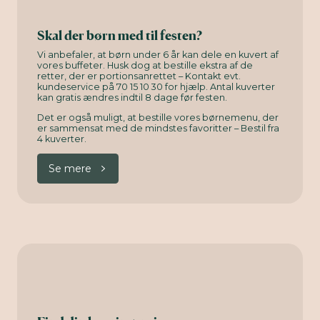
Skal der børn med til festen?
Vi anbefaler, at børn under 6 år kan dele en kuvert af
vores buffeter. Husk dog at bestille ekstra af de
retter, der er portionsanrettet – Kontakt evt.
kundeservice på 70 15 10 30 for hjælp. Antal kuverter
kan gratis ændres indtil 8 dage før festen.
Det er også muligt, at bestille vores børnemenu, der
er sammensat med de mindstes favoritter – Bestil fra
4 kuverter.
Se mere