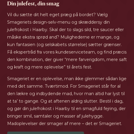
Din julefest, din smag
Vil du sætte dit helt eget præg på bordet? Vælg
Smageriets design-selv-menu og skræddersy din
julefrokost i Haarby. Skal der to slags sild, tre saucer eller
måske ekstra sprød and? Mulighederne er mange, og
kun fantasien (og selskabets størrelse) sætter grænser.
Få ekspertråd fra vores kundeserviceteam, og find præcis
den kombination, der giver “mere farverigdom, mere saft
og kraft og mere oplevelse” til årets fest.
Smageriet er en oplevelse, man ikke glemmer sådan lige
med det samme. Tværtimod. For Smageriet står for al
den lækre og indbydende mad, hvor man altid har lyst til
at ta’ to gange. Og at aftenen aldrig slutter. Bestil i dag,
og gør din julefrokost i Haarby til en smagfuld fejring, der
bringer smil, samtaler og masser af julehygge.
Madoplevelser der smager af mere – det er Smageriet.