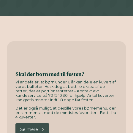
Skal der børn med til festen?
Vi anbefaler, at børn under 6 år kan dele en kuvert af
vores buffeter. Husk dog at bestille ekstra af de
retter, der er portionsanrettet – Kontakt evt.
kundeservice på 70 15 10 30 for hjælp. Antal kuverter
kan gratis ændres indtil 8 dage før festen.
Det er også muligt, at bestille vores børnemenu, der
er sammensat med de mindstes favoritter – Bestil fra
4 kuverter.
Se mere