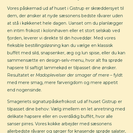
Vores påskemad ud af huset i Gistrup er skræddersyet til
dem, der ønsker at nyde sæsonens bedste råvarer uden
at stå i køkkenet hele dagen. Uanset om du planlægger
en intim frokost i kolonihaven eller et stort selskab ved
fjorden, leverer vi direkte til din hoveddør. Med vores
fleksible bestillingsløsning kan du vælge en klassisk
buffét med sild, snapsenker, æg og lun spise, eller du kan
sammensætte en design-selv-menu, hvor alt fra sprøde
hapsere til saftigt lammekød er tilpasset dine ønsker.
Resultatet er
Madoplevelser der smager af mere
– fyldt
med mere smag, mere farverigdom og mere appetit
end nogensinde.
Smageriets signaturpåskefrokost ud af huset Gistrup er
tilpasset dine behov: Vælg imellem en let anretning med
delikate hapsere eller en overdådig buffét, hvor alle
sanser pirres. Vores kokke arbejder med sæsonens
allerbedste råvarer og sørger for knasende sprøde salater,