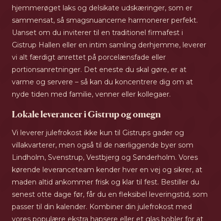
hjemmerøget laks og delsikate udskæringer, som er
sammensat, så smagsnuancerne harmonerer perfekt.
Uanset om du inviterer til en traditionel firmafest i
Gistrup Hallen eller en intim samling derhjemme, leverer
vi alt færdigt anrettet på porcelænsfade eller
portionsanretninger. Det eneste du skal gøre, er at
varme og servere – så kan du koncentrere dig om at
nyde tiden med familie, venner eller kollegaer.
Lokale leverancer i Gistrup og omegn
Vi leverer julefrokost ikke kun til Gistrups gader og
villakvarterer, men også til de nærliggende byer som
Lindholm, Svenstrup, Vestbjerg og Sønderholm. Vores
kørende leveranceteam kender hver en vej og sikrer, at
maden altid ankommer frisk og klar til fest. Bestiller du
senest otte dage før, får du en fleksibel leveringstid, som
passer til din kalender. Kombiner din julefrokost med
vores populære ekstra hapsere eller et glas bobler for at