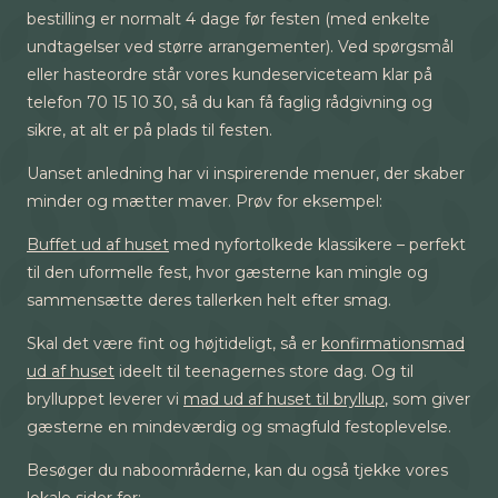
bestilling er normalt 4 dage før festen (med enkelte
undtagelser ved større arrangementer). Ved spørgsmål
eller hasteordre står vores kundeserviceteam klar på
telefon 70 15 10 30, så du kan få faglig rådgivning og
sikre, at alt er på plads til festen.
Uanset anledning har vi inspirerende menuer, der skaber
minder og mætter maver. Prøv for eksempel:
Buffet ud af huset
med nyfortolkede klassikere – perfekt
til den uformelle fest, hvor gæsterne kan mingle og
sammensætte deres tallerken helt efter smag.
Skal det være fint og højtideligt, så er
konfirmationsmad
ud af huset
ideelt til teenagernes store dag. Og til
brylluppet leverer vi
mad ud af huset til bryllup
, som giver
gæsterne en mindeværdig og smagfuld festoplevelse.
Besøger du naboområderne, kan du også tjekke vores