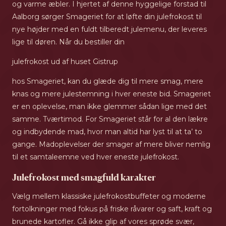
og varme æbler. I hjertet af denne hyggelige forstad til
Aalborg sørger Smageriet for at løfte din julefrokost til
nye højder med en fuldt tilberedt julemenu, der leveres
lige til døren. Når du bestiller din
julefrokost ud af huset Gistrup
hos Smageriet, kan du glæde dig til mere smag, mere
knas og mere julestemning i hver eneste bid. Smageriet
er en oplevelse, man ikke glemmer sådan lige med det
samme. Tværtimod. For Smageriet står for al den lækre
og indbydende mad, hvor man altid har lyst til at ta’ to
gange. Madoplevelser der smager af mere bliver nemlig
til et samtaleemne ved hver eneste julefrokost.
Julefrokost med smagfuld karakter
Vælg mellem klassiske julefrokostbuffeter og moderne
fortolkninger med fokus på friske råvarer og saft, kraft og
brunede kartofler. Gå ikke glip af vores sprøde svær,