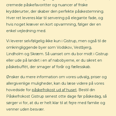
cremede påskefavoritter og nuancer af friske
krydderurter, der skaber den perfekte påskestemning.
Hver ret leveres klar til servering på elegante fade, og
hvis noget kræver en kort opvarmning, følger der en
enkel vejledning med.
Vi leverer selvfølgelig ikke kun i Gistrup, men også til de
omkringliggende byer som Vodskov, Vestbjerg,
Lindholm og Skræm. Så uanset om du bor midt i Gistrup
eller ude på landet i en af nabobyerne, er du sikret en
påskebuffét, der smager af forår og fællesskab.
Ønsker du mere information om vores udvalg, priser og
allergivenlige muligheder, kan du læse videre på vores
hovedside for
påskefrokost ud af huset
. Bestil din
Påskefrokost Gistrup senest otte dage før påskedag, så
sørger vi for, at du er helt klar til at fejre med familie og
venner uden besvær.