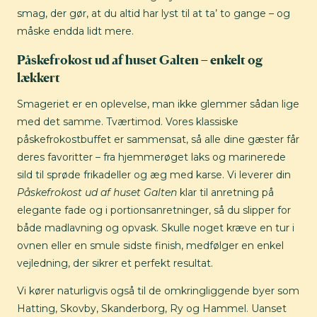
smag, der gør, at du altid har lyst til at ta’ to gange – og
måske endda lidt mere.
Påskefrokost ud af huset Galten – enkelt og
lækkert
Smageriet er en oplevelse, man ikke glemmer sådan lige
med det samme. Tværtimod. Vores klassiske
påskefrokostbuffet er sammensat, så alle dine gæster får
deres favoritter – fra hjemmerøget laks og marinerede
sild til sprøde frikadeller og æg med karse. Vi leverer din
Påskefrokost ud af huset Galten
klar til anretning på
elegante fade og i portionsanretninger, så du slipper for
både madlavning og opvask. Skulle noget kræve en tur i
ovnen eller en smule sidste finish, medfølger en enkel
vejledning, der sikrer et perfekt resultat.
Vi kører naturligvis også til de omkringliggende byer som
Hatting, Skovby, Skanderborg, Ry og Hammel. Uanset