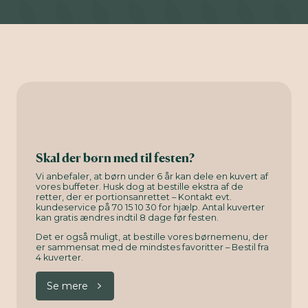
Skal der børn med til festen?
Vi anbefaler, at børn under 6 år kan dele en kuvert af
vores buffeter. Husk dog at bestille ekstra af de
retter, der er portionsanrettet – Kontakt evt.
kundeservice på 70 15 10 30 for hjælp. Antal kuverter
kan gratis ændres indtil 8 dage før festen.
Det er også muligt, at bestille vores børnemenu, der
er sammensat med de mindstes favoritter – Bestil fra
4 kuverter.
Se mere