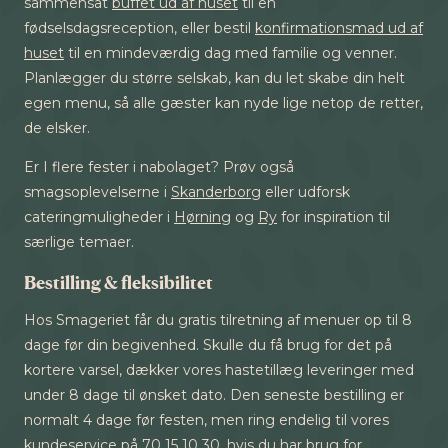
sammensat
buffet ud af huset
til en
fødselsdagsreception, eller bestil
konfirmationsmad ud af
huset
til en mindeværdig dag med familie og venner.
Planlægger du større selskab, kan du let skabe din helt
egen menu, så alle gæster kan nyde lige netop de retter,
de elsker.
Er I flere fester i nabolaget? Prøv også
smagsoplevelserne i
Skanderborg
eller udforsk
cateringmuligheder i
Hørning
og
Ry
for inspiration til
særlige temaer.
Bestilling & fleksibilitet
Hos Smageriet får du gratis tilretning af menuer op til 8
dage før din begivenhed. Skulle du få brug for det på
kortere varsel, dækker vores hastetillæg leveringer med
under 8 dage til ønsket dato. Den seneste bestilling er
normalt 4 dage før festen, men ring endelig til vores
kundeservice på 70 15 10 30, hvis du har brug for