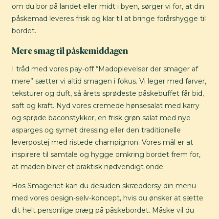
om du bor på landet eller midt i byen, sørger vi for, at din
påskemad leveres frisk og klar til at bringe forårshygge til
bordet.
Mere smag til påskemiddagen
I tråd med vores pay-off “Madoplevelser der smager af
mere” sætter vi altid smagen i fokus. Vi leger med farver,
teksturer og duft, så årets sprødeste påskebuffet får bid,
saft og kraft. Nyd vores cremede hønsesalat med karry
og sprøde baconstykker, en frisk grøn salat med nye
asparges og syrnet dressing eller den traditionelle
leverpostej med ristede champignon. Vores mål er at
inspirere til samtale og hygge omkring bordet frem for,
at maden bliver et praktisk nødvendigt onde.
Hos Smageriet kan du desuden skræddersy din menu
med vores design-selv-koncept, hvis du ønsker at sætte
dit helt personlige præg på påskebordet. Måske vil du