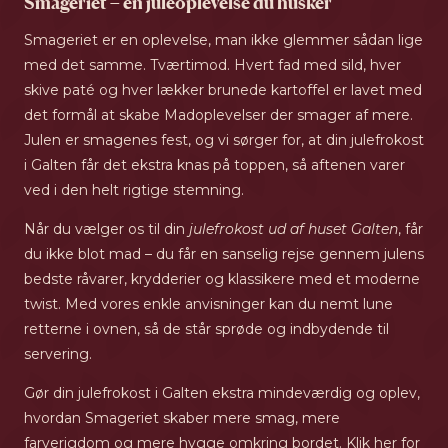
Smageriet – en juleoplevelse du husker
Smageriet er en oplevelse, man ikke glemmer sådan lige
med det samme. Tværtimod. Hvert fad med sild, hver
skive paté og hver lækker brunede kartoffel er lavet med
det formål at skabe Madoplevelser der smager af mere.
Julen er smagenes fest, og vi sørger for, at din julefrokost
i Galten får det ekstra knas på toppen, så aftenen varer
ved i den helt rigtige stemning.
Når du vælger os til din
julefrokost ud af huset Galten
, får
du ikke blot mad – du får en sanselig rejse gennem julens
bedste råvarer, krydderier og klassikere med et moderne
twist. Med vores enkle anvisninger kan du nemt lune
retterne i ovnen, så de står sprøde og indbydende til
servering.
Gør din julefrokost i Galten ekstra mindeværdig og oplev,
hvordan Smageriet skaber mere smag, mere
farverigdom og mere hygge omkring bordet. Klik her for