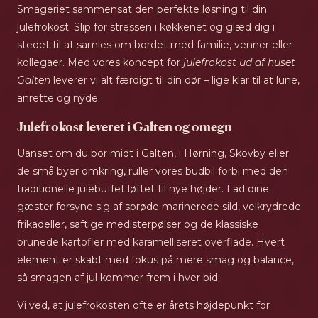
Smageriet sammensat den perfekte løsning til din
julefrokost. Slip for stressen i køkkenet og glæd dig i
stedet til at samles om bordet med familie, venner eller
kollegaer. Med vores koncept for
julefrokost ud af huset
Galten
leverer vi alt færdigt til din dør – lige klar til at lune,
anrette og nyde.
Julefrokost leveret i Galten og omegn
Uanset om du bor midt i Galten, i Hørning, Skovby eller
de små byer omkring, ruller vores budbil forbi med den
traditionelle julebuffet løftet til nye højder. Lad dine
gæster forsyne sig af sprøde marinerede sild, velkrydrede
frikadeller, saftige medisterpølser og de klassiske
brunede kartofler med karamelliseret overflade. Hvert
element er skabt med fokus på mere smag og balance,
så smagen af jul kommer frem i hver bid.
Vi ved, at julefrokosten ofte er årets højdepunkt for