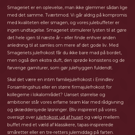
Smageriet er en oplevelse, man ikke glemmer sådan lige
med det samme. Tværtimod. Vi går aldrig på kompromis
med kvaliteten eller smagen, og vores julebuffeter er
ingen undtagelse. Smageriet stimulerer lysten til at gøre
det hele igen til næste år – eller finde enhver anden
anledning til at samles om mere af det gode liv. Med
Smageriets julefrokost får du ikke bare mad på bordet,
men også den ekstra duft, den sprøde konsistens og de
farverige garniturer, som gør julehyggen fuldendt.
Skal det være en intim familiejulefrokost i Errindlev
Forsamlingshus eller en større firmajulefrokost for
kollegerne i lokalområdet? Uanset størrelse og
ambitioner står vores erfarne team klar med rådgivning
og skræddersyede løsninger. Bliv inspireret på vores
oversigt over
julefrokost ud af huset
og vælg mellem
buffet med et væld af klassikere, tapas-inspirerede
småretter eller en tre-retters julemiddag på farten.