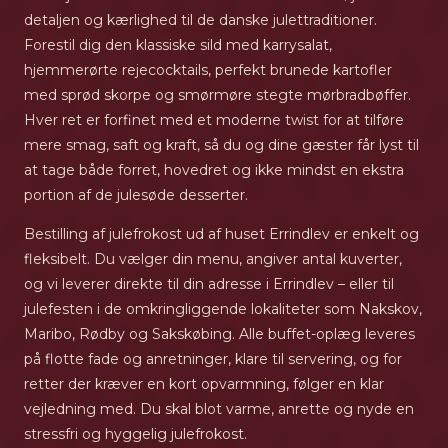
detaljen og kærlighed til de danske julettraditioner.
Forestil dig den klassiske sild med karrysalat,
hjemmerørte rejecocktails, perfekt brunede kartofler
med sprød skorpe og smørmøre stegte mørbradbøffer.
Hver ret er forfinet med et moderne twist for at tilføre
mere smag, saft og kraft, så du og dine gæster får lyst til
at tage både forret, hovedret og ikke mindst en ekstra
portion af de julesøde desserter.
Bestilling af julefrokost ud af huset Errindlev er enkelt og
fleksibelt. Du vælger din menu, angiver antal kuverter,
og vi leverer direkte til din adresse i Errindlev – eller til
julefesten i de omkringliggende lokaliteter som Nakskov,
Maribo, Rødby og Sakskøbing. Alle buffet-oplæg leveres
på flotte fade og anretninger, klare til servering, og for
retter der kræver en kort opvarmning, følger en klar
vejledning med. Du skal blot varme, anrette og nyde en
stressfri og hyggelig julefrokost.