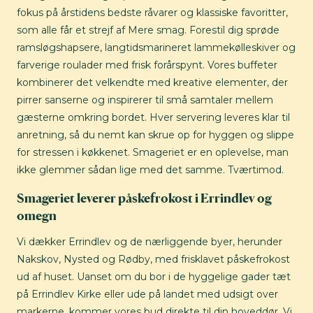
fokus på årstidens bedste råvarer og klassiske favoritter,
som alle får et strejf af Mere smag. Forestil dig sprøde
ramsløgshapsere, langtidsmarineret lammekølleskiver og
farverige roulader med frisk forårspynt. Vores buffeter
kombinerer det velkendte med kreative elementer, der
pirrer sanserne og inspirerer til små samtaler mellem
gæsterne omkring bordet. Hver servering leveres klar til
anretning, så du nemt kan skrue op for hyggen og slippe
for stressen i køkkenet. Smageriet er en oplevelse, man
ikke glemmer sådan lige med det samme. Tværtimod.
Smageriet leverer påskefrokost i Errindlev og
omegn
Vi dækker Errindlev og de nærliggende byer, herunder
Nakskov, Nysted og Rødby, med frisklavet påskefrokost
ud af huset. Uanset om du bor i de hyggelige gader tæt
på Errindlev Kirke eller ude på landet med udsigt over
markerne, kommer vores bud direkte til din hoveddør. Vi