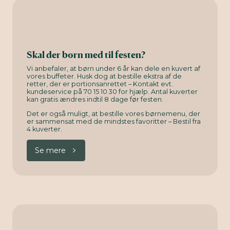
Skal der børn med til festen?
Vi anbefaler, at børn under 6 år kan dele en kuvert af
vores buffeter. Husk dog at bestille ekstra af de
retter, der er portionsanrettet – Kontakt evt.
kundeservice på 70 15 10 30 for hjælp. Antal kuverter
kan gratis ændres indtil 8 dage før festen.
Det er også muligt, at bestille vores børnemenu, der
er sammensat med de mindstes favoritter – Bestil fra
4 kuverter.
Se mere