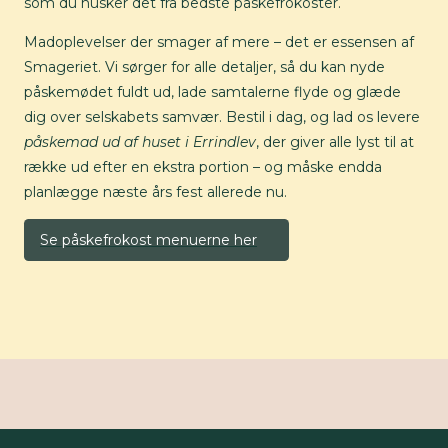
som du husker det fra bedste påskefrokoster.
Madoplevelser der smager af mere – det er essensen af
Smageriet. Vi sørger for alle detaljer, så du kan nyde
påskemødet fuldt ud, lade samtalerne flyde og glæde
dig over selskabets samvær. Bestil i dag, og lad os levere
påskemad ud af huset i Errindlev
, der giver alle lyst til at
række ud efter en ekstra portion – og måske endda
planlægge næste års fest allerede nu.
Se påskefrokost menuerne her