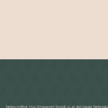
fælles måltid. Hos Smageriet forstår vi, at det lokale fælle