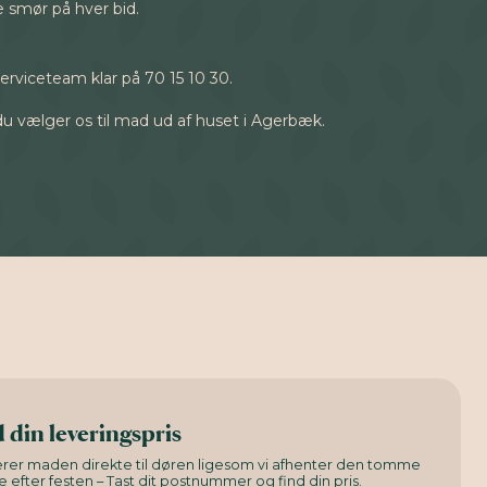
 smør på hver bid.
serviceteam klar på 70 15 10 30.
 vælger os til mad ud af huset i Agerbæk.
 din leveringspris
verer maden direkte til døren ligesom vi afhenter den tomme
e efter festen – Tast dit postnummer og find din pris.