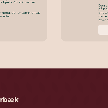
or hjælp. Antal kuverter
Den v
på bor
rnemenu, der er sammensat
ønsked
uverter.
dette
et 45 
gerbæk