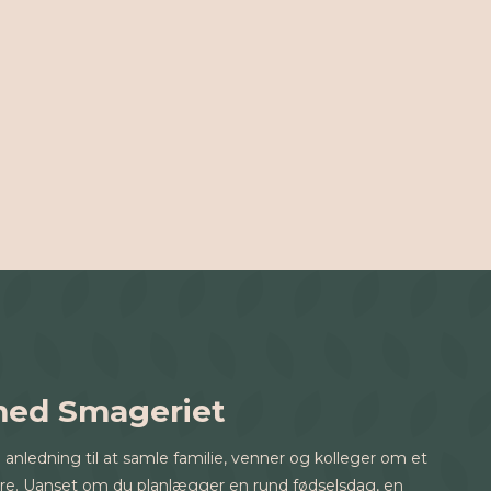
med Smageriet
anledning til at samle familie, venner og kolleger om et
 mere. Uanset om du planlægger en rund fødselsdag, en