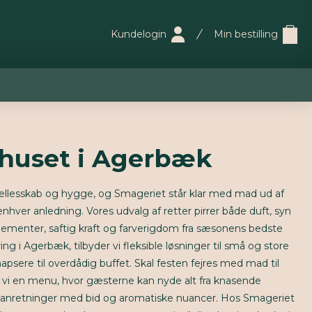
Kundelogin
Min bestilling
 huset i Agerbæk
llesskab og hygge, og Smageriet står klar med mad ud af
enhver anledning. Vores udvalg af retter pirrer både duft, syn
menter, saftig kraft og farverigdom fra sæsonens bedste
ing i Agerbæk, tilbyder vi fleksible løsninger til små og store
 hapsere til overdådig buffet. Skal festen fejres med mad til
 vi en menu, hvor gæsterne kan nyde alt fra knasende
 anretninger med bid og aromatiske nuancer. Hos Smageriet