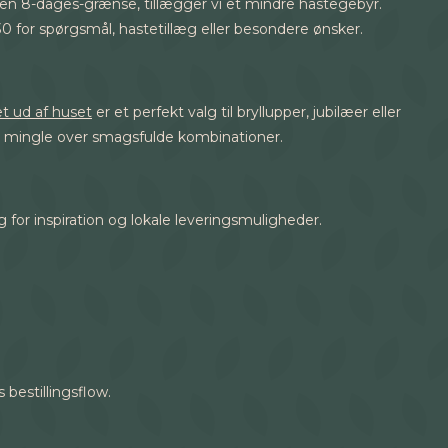
r den 8-dages-grænse, tillægger vi et mindre hastegebyr.
30 for spørgsmål, hastetillæg eller besondere ønsker.
et ud af huset
er et perfekt valg til bryllupper, jubilæer eller
g mingle over smagsfulde kombinationer.
g
for inspiration og lokale leveringsmuligheder.
 bestillingsflow.