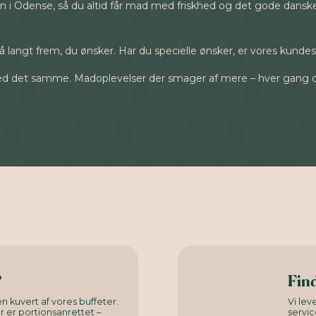
n i Odense, så du altid får mad med friskhed og det gode danske
s så langt frem, du ønsker. Har du specielle ønsker, er vores kunde
d det samme. Madoplevelser der smager af mere – hver gang du
?
Find
n kuvert af vores buffeter.
Vi le
er er portionsanrettet –
servic