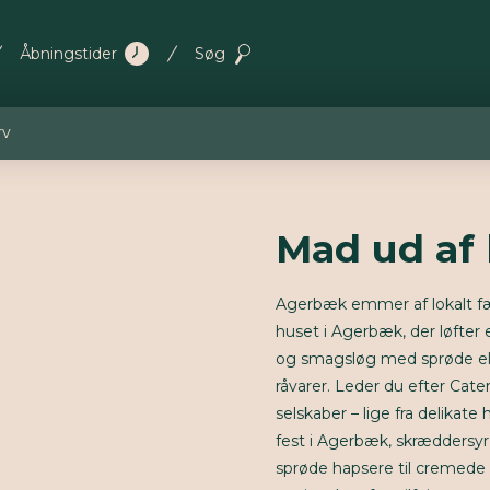
Åbningstider
Søg
rv
Mad ud af
Agerbæk emmer af lokalt fæ
huset i Agerbæk, der løfter 
og smagsløg med sprøde ele
råvarer. Leder du efter Cater
selskaber – lige fra delikate
fest i Agerbæk, skræddersyr
sprøde hapsere til cremede