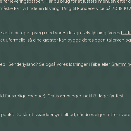
dage før leveringsdatoen. Har du brug for at justere menuen efte
åske kan vi finde en løsning. Ring til kundeservice på 70 15 10 
er sætte dit eget præg med vores design-selv-løsning. Vores
buff
det uformelle, så dine gæster kan bygge deres egen tallerken o
 i Sønderjylland? Se også vores løsninger i
Ribe
eller
Brammin
ld for særlige menuer). Gratis ændringer indtil 8 dage før fest.
unkt. Du får et skræddersyet tilbud, når du vælger retter i vores