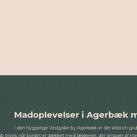
Madoplevelser i Agerbæk 
I den hyggelige Vestjyske by Agerbæk er der altid en god 
sskab trives, når bordet er dækket med lækkerier, der smager af