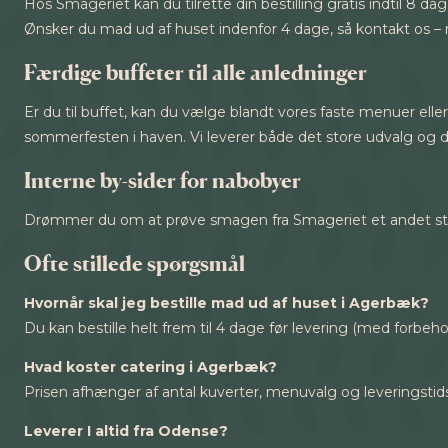
Hos Smageriet kan du tilrette din bestilling gratis indtil 8 
Ønsker du mad ud af huset indenfor 4 dage, så kontakt os – m
Færdige buffeter til alle anledninger
Er du til buffet, kan du vælge blandt vores faste menuer ell
sommerfesten i haven. Vi leverer både det store udvalg og 
Interne by-sider for nabobyer
Drømmer du om at prøve smagen fra Smageriet et andet sted
Ofte stillede spørgsmål
Hvornår skal jeg bestille mad ud af huset i Agerbæk?
Du kan bestille helt frem til 4 dage før levering (med forbeho
Hvad koster catering i Agerbæk?
Prisen afhænger af antal kuverter, menuvalg og leveringstidsp
Leverer I altid fra Odense?