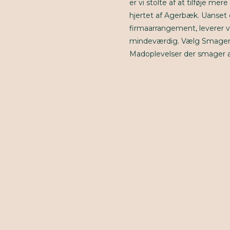
er vi stolte af at tilføje me
hjertet af Agerbæk. Uanset 
firmaarrangement, leverer vi
mindeværdig. Vælg Smageriet
Madoplevelser der smager 